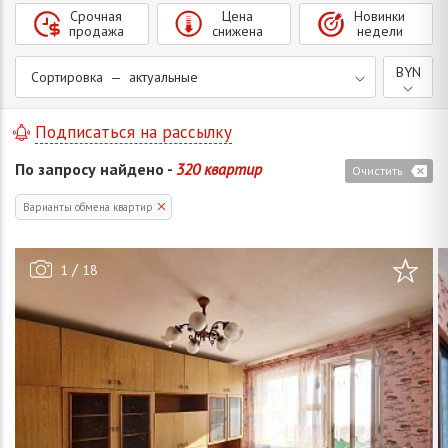
Срочная
Цена
Новинки
продажа
снижена
недели
BYN
Сортировка — актуальные
Подписаться на рассылку
По запросу найдено -
320 квартир
Очистить
Варианты обмена квартир
/
1
18