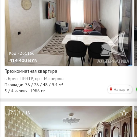
414 400
BYN
Трехкомнатная квартира
/
1
18