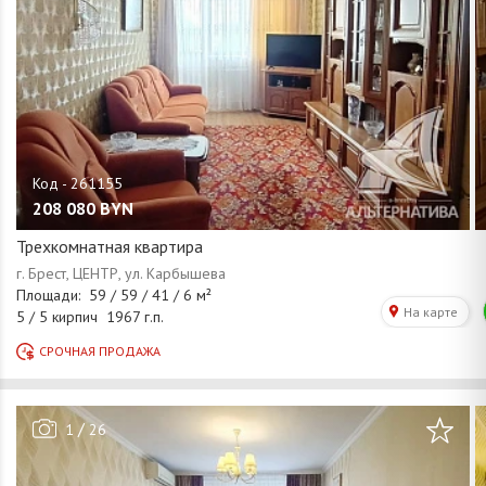
208 080
BYN
Трехкомнатная квартира
/
1
26