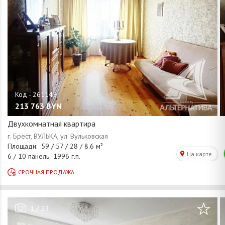
213 763
BYN
Двухкомнатная квартира
/
1
23