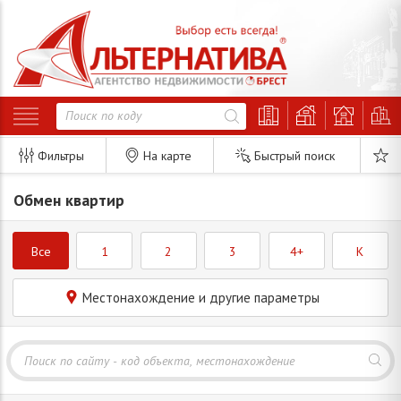
Фильтры
На карте
Быстрый поиск
Обмен квартир
Все
1
2
3
4+
K
Местонахождение и другие параметры