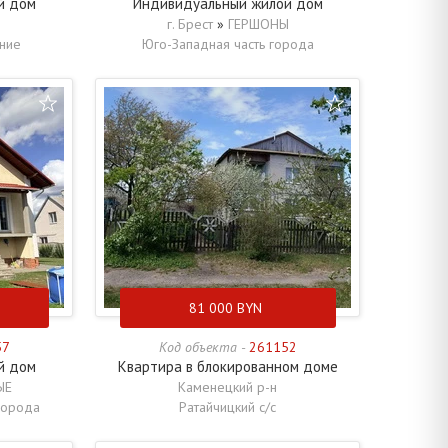
й дом
Индивидуальный жилой дом
г. Брест
»
ГЕРШОНЫ
ние
Юго-Западная часть города
81 000
BYN
57
Код объекта -
261152
й дом
Квартира в блокированном доме
ЫЕ
Каменецкий р-н
города
Ратайчицкий с/с