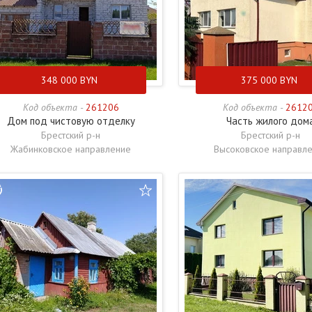
348 000
BYN
375 000
BYN
Код объекта -
261206
Код объекта -
2612
Дом под чистовую отделку
Часть жилого дом
Брестский р-н
Брестский р-н
Жабинковское направление
Высоковское направл