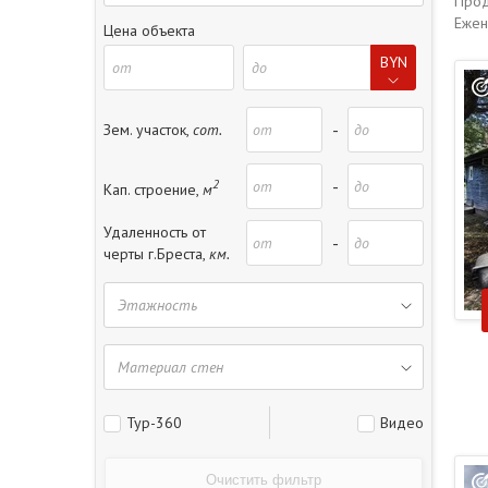
Прод
Ежен
Цена объекта
BYN
-
Зем. участок,
сот.
2
-
Кап. строение,
м
Удаленность от
-
черты г.Бреста,
км.
Тур-360
Видео