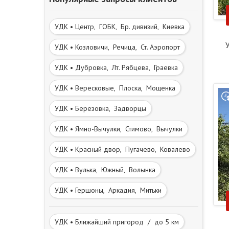
УДК • Центр, ГОБК, Бр. дивизий, Киевка
У
УДК • Козловичи, Речица, Ст. Аэропорт
УДК • Дубровка, Лт. Рябцева, Граевка
УДК • Вересковые, Плоска, Мощенка
УДК • Березовка, Задворцы
УДК • Ямно-Вычулки, Стимово, Вычулки
УДК • Красный двор, Пугачево, Ковалево
УДК • Вулька, Южный, Волынка
УДК • Гершоны, Аркадия, Митьки
УДК • Ближайший пригород / до 5 км