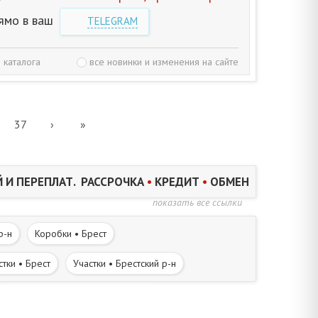
ямо в ваш
TELEGRAM
 каталога
все новинки и изменения на сайте
37
›
»
 И ПЕРЕПЛАТ. РАССРОЧКА
•
КРЕДИТ
•
ОБМЕН
показать все ссылки
р-н
Коробки • Брест
стки • Брест
Участки • Брестский р-н
Дома в деревне • Брестский р-н