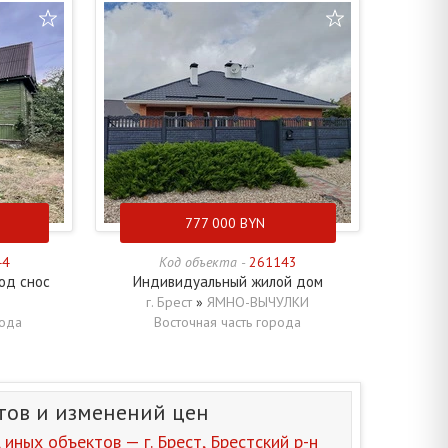
777 000
BYN
44
Код объекта -
261143
од снос
Индивидуальный жилой дом
г. Брест
»
ЯМНО-ВЫЧУЛКИ
рода
Восточная часть города
тов и изменений цен
иных объектов — г. Брест, Брестский р-н