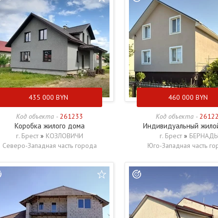
435 000
BYN
460 000
BYN
Код объекта -
261233
Код объекта -
2612
Коробка жилого дома
Индивидуальный жило
г. Брест
»
КОЗЛОВИЧИ
г. Брест
»
БЕРНАД
Северо-Западная часть города
Юго-Западная часть го