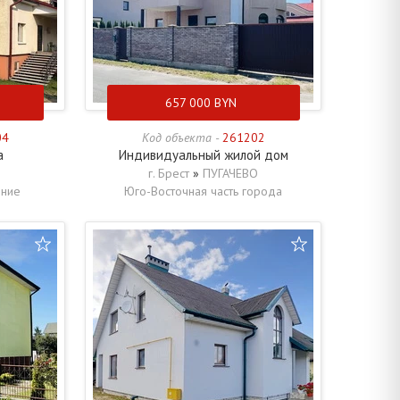
657 000
BYN
04
Код объекта -
261202
а
Индивидуальный жилой дом
г. Брест
»
ПУГАЧЕВО
ение
Юго-Восточная часть города