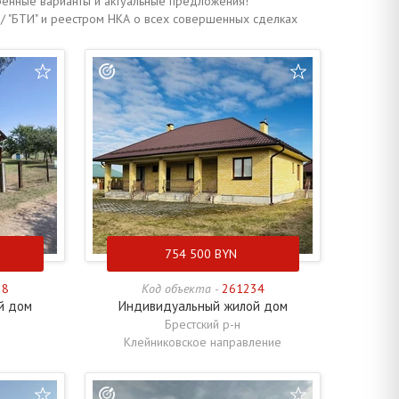
ренные варианты и актуальные предложения!
/ "БТИ" и реестром НКА о всех совершенных сделках
754 500
BYN
38
Код объекта -
261234
й дом
Индивидуальный жилой дом
Брестский р-н
Клейниковское направление