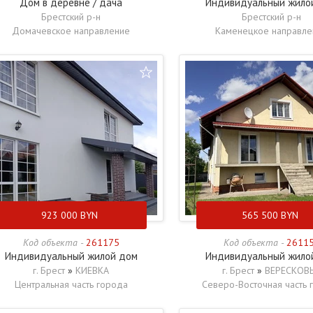
Дом в деревне / дача
Индивидуальный жило
Брестский р-н
Брестский р-н
Домачевское направление
Каменецкое направле
923 000
BYN
565 500
BYN
Код объекта -
261175
Код объекта -
2611
Индивидуальный жилой дом
Индивидуальный жило
г. Брест
»
КИЕВКА
г. Брест
»
ВЕРЕСКОВ
Центральная часть города
Северо-Восточная часть 