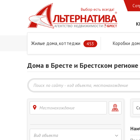
Сот
К
Жилые дома, коттеджи
Коробки дом
Главная
Предложения
Дома в Бресте и Брестском 
453
Дома в Бресте и Брестском регионе
Местонахождение
С
Наи