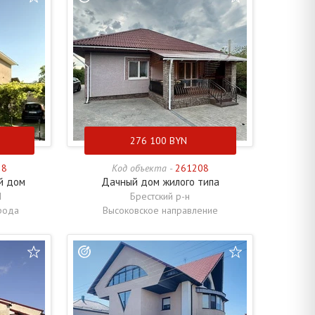
276 100
BYN
28
Код объекта -
261208
й дом
Дачный дом жилого типа
Ы
Брестский р-н
рода
Высоковское направление