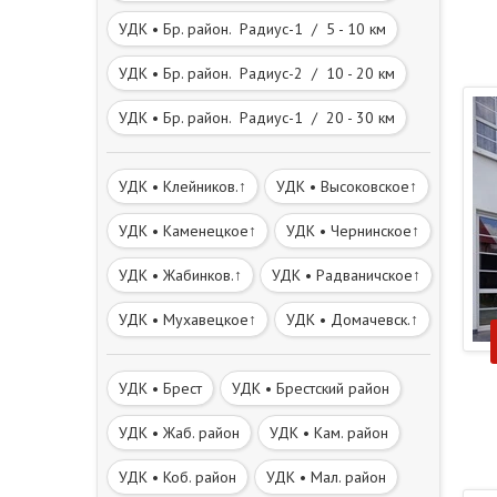
УДК • Бр. район. Радиус-1 / 5 - 10 км
УДК • Бр. район. Радиус-2 / 10 - 20 км
УДК • Бр. район. Радиус-1 / 20 - 30 км
УДК • Клейников.↑
УДК • Высоковское↑
УДК • Каменецкое↑
УДК • Чернинское↑
УДК • Жабинков.↑
УДК • Радваничское↑
УДК • Мухавецкое↑
УДК • Домачевск.↑
УДК • Брест
УДК • Брестский район
УДК • Жаб. район
УДК • Кам. район
УДК • Коб. район
УДК • Мал. район