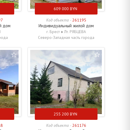
609 000
BYN
97
Код объекта -
261195
й дом
Индивидуальный жилой дом
Ы
г. Брест
»
Лт. РЯБЦЕВА
рода
Северо-Западная часть города
255 200
BYN
88
Код объекта -
261176