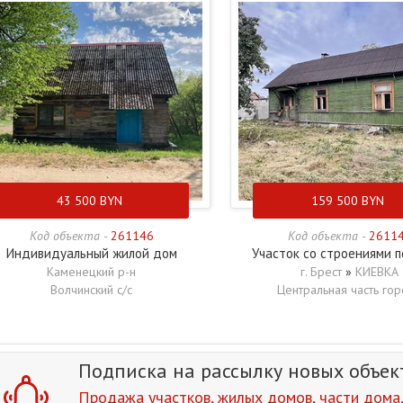
43 500
BYN
159 500
BYN
Код объекта -
261146
Код объекта -
2611
Индивидуальный жилой дом
Участок со строениями п
Каменецкий р-н
г. Брест
»
КИЕВКА
Волчинский с/с
Центральная часть го
Подписка на рассылку
новых объек
Продажа участков, жилых домов, части дома, 