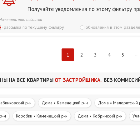
Получайте уведомления по этому фильтру пр
Изменить тип подписки
рассылка по текущему фильтру
обновления в этом разделе
...
1
2
3
4
5
НЫ НА ВСЕ КВАРТИРЫ
ОТ ЗАСТРОЙЩИКА.
БЕЗ КОМИССИЙ
абинковский р-н
Дома • Каменецкий р-н
Дома • Малоритский 
р-н
Коробки • Каменецкий р-н
Дома • Кобринский р-н
Уча
 р-н
Участки • Кобринский р-н
Часть дома. Полдома • Брест