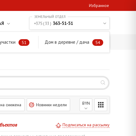
Избранное
АЯ
363-51-51
+375 ( 33 )
участки
Дом в деревне / дача
51
54
BYN
на снижена
Новинки недели
объектов
Подписаться на рассылку