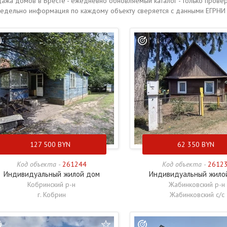
ажа домов в Бресте - ежедневно обновляемый каталог - только прове
едельно информация по каждому объекту сверяется с данными ЕГРНИ 
127 500
BYN
62 350
BYN
Код объекта -
261244
Код объекта -
2612
Индивидуальный жилой дом
Индивидуальный жило
Кобринский р-н
Жабинковский р-н
г. Кобрин
Жабинковский с/с