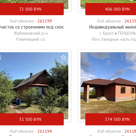
72 000
BYN
406 000
BYN
Код объекта -
261199
Код объекта -
2611
часток со строениями под снос
Индивидуальный жило
Жабинковский р-н
г. Брест
»
ГЕРШОН
Ракитницкий с/с
Юго-Западная часть го
31 500
BYN
374 500
BYN
Код объекта -
261194
Код объекта -
2611