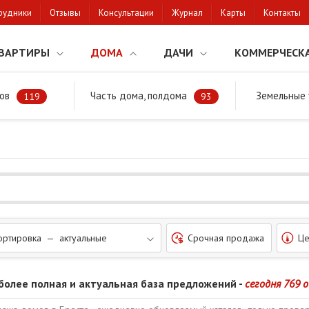
рудники
Отзывы
Консультации
Журнал
Карты
Контакты
ВАРТИРЫ
ДОМА
ДАЧИ
КОММЕРЧЕСК
ов
Часть дома, полдома
Земельные 
районе
119
93
ортировка — актуальные
Срочная продажа
Це
более полная и актуальная база предложений -
сегодня 769 