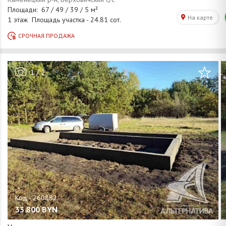
/
1
2
33 800
BYN