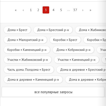
...
«
‹
1
2
3
4
5
37
›
»
Дома • Брест
Дома • Брестский р-н
Дома • Жабинковс
Дома • Малоритский р-н
Коробки • Брест
Коробки • Бр
Коробки • Каменецкий р-н
Дома • Кобринский р-н
Уча
Участки • Жабинковский р-н
Участки • Каменецкий р-н
Часть дома. Полдома • Брест
Дома в деревне • Брестский р
Дома в деревне • Каменецкий р-н
Дома в деревне • Кобри
все популярные запросы