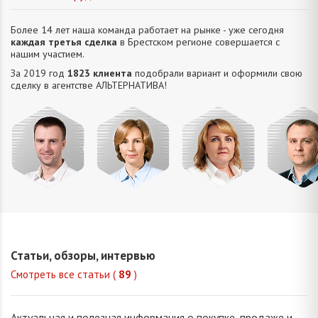
Более 14 лет наша команда работает на рынке - уже сегодня
каждая третья сделка
в Брестском регионе совершается с
нашим участием.
За 2019 год
1823 клиента
подобрали вариант и оформили свою
сделку в агентстве АЛЬТЕРНАТИВA!
Усюкевич
Привалова
Семечко
Царук
Денис
Диана
Наталья
Сергей
Владимирович
Станиславовна
Николаевна
Василье
Статьи, обзоры, интервью
Смотреть все статьи (
89
)
Актуальная и полезная информация о покупке, продаже и