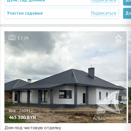
Участки садовые
Подписаться
До
/
1
26
465 300
BYN
Дом под чистовую отделку