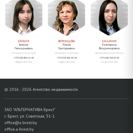
БЛОШУК
ВОРОНЦОВА
КАСЬЯНИК
Ксения
Лилия
Екатерина
Геннадьевна
Григорьевна
Владимировна
Специалист по рекламе
Специалист по рекламе
Администратор баз данных
+375 (29) 804-12-44
+375 (33) 399-10-28
+375 (29) 798-87-45
bkg@a-brest.by
vlg@a-brest.by
iev@a-brest.by
© 2016 - 2026 Агентство недвижимости
ЗАО "АЛЬТЕРНАТИВА Брест"
г. Брест, ул. Советская, 51-1
office@a-brest.by
office.a-brest.by