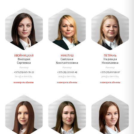
МИКЛУШ
ХВОЙНИЦКАЯ
ПЕТРАНЬ
Светлана
Виктория
Надежда
Константиновна
Сергеевна
Николаевна
Риэлтер
Риэлтер
Риэлтер
+375 (29) 213-63-49
+375 (33) 615-70-22
+375 (33) 637-90-07
msk@a-brest.by
hvs@a-brest.by
pnn@a-brest.by
посмотреть объекты
посмотреть объекты
посмотреть объекты