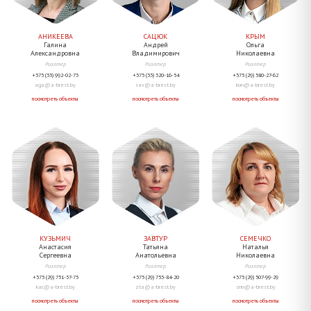
КРЫМ
АНИКЕЕВА
САЦЮК
Ольга
Галина
Андрей
Николаевна
Александровна
Владимирович
Риэлтер
Риэлтер
Риэлтер
+375 (29) 580-27-62
+375 (33) 992-02-73
+375 (33) 320-16-54
kon@a-brest.by
aga@a-brest.by
sav@a-brest.by
посмотреть объекты
посмотреть объекты
посмотреть объекты
КУЗЬМИЧ
ЗАВТУР
СЕМЕЧКО
Анастасия
Татьяна
Наталья
Сергеевна
Анатольевна
Николаевна
Риэлтер
Риэлтер
Риэлтер
+375 (29) 751-37-75
+375 (29) 753-84-20
+375 (29) 507-99-29
kac@a-brest.by
zta@a-brest.by
snn@a-brest.by
посмотреть объекты
посмотреть объекты
посмотреть объекты