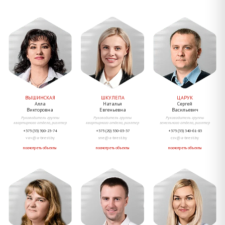
ВЫШИНСКАЯ
ШКУЛЕПА
ЦАРУК
Алла
Наталья
Сергей
Викторовна
Евгеньевна
Васильевич
Руководитель группы
Руководитель группы
Руководитель группы
квартирного отдела, риэлтер
квартирного отдела, риэлтер
земельного отдела, риэлтер
+375 (33) 390-23-74
+375 (29) 530-03-37
+375 (33) 340-61-83
vav@a-brest.by
sne@a-brest.by
csv@a-brest.by
посмотреть объекты
посмотреть объекты
посмотреть объекты