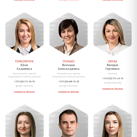
ГЕРАСИМЧУК
ПУНЬКО
ОКУБА
Юлия
Виктория
Валерия
Андреевна
Александровна
Сергеевна
Руководитель группы
Руководитель группы
Риэлтер
квартирного отдела, риэлтер
квартирного отдела, риэлтер
+375 (33) 371-14-78
+375 (29) 271-28-78
+375 (29) 840-53-20
ovs@a-brest.by
gua@a-brest.by
pva@a-brest.by
посмотреть объекты
посмотреть объекты
посмотреть объекты