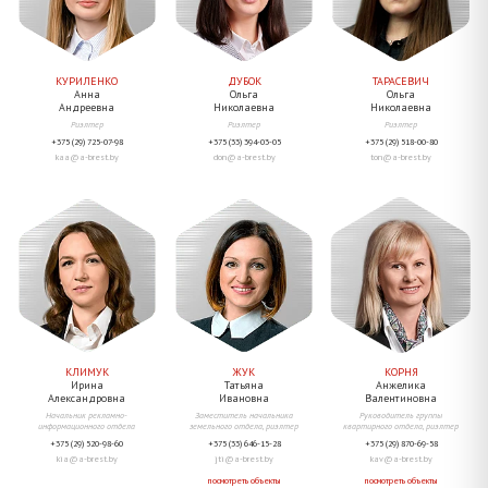
КУРИЛЕНКО
ДУБОК
ТАРАСЕВИЧ
Анна
Ольга
Ольга
Андреевна
Николаевна
Николаевна
Риэлтер
Риэлтер
Риэлтер
+375 (29) 725-07-98
+375 (33) 394-03-05
+375 (29) 518-00-80
kaa@a-brest.by
don@a-brest.by
ton@a-brest.by
КЛИМУК
ЖУК
КОРНЯ
Ирина
Татьяна
Анжелика
Александровна
Ивановна
Валентиновна
Начальник рекламно-
Заместитель начальника
Руководитель группы
информационного отдела
земельного отдела, риэлтер
квартирного отдела, риэлтер
+375 (29) 520-98-60
+375 (33) 646-15-28
+375 (29) 870-69-58
kia@a-brest.by
jti@a-brest.by
kav@a-brest.by
посмотреть объекты
посмотреть объекты