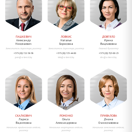
ПАШКЕВИЧ
ЛОВКИС
ДОВГЯЛО
Александр
Наталья
Ирина
Николаевич
Борисовна
Вацлавовна
Заместитель директора, риэлтер
Заместитель директора, риэлтер
Главный бухгалтер
+375 (29) 722-38-36
+375 (29) 725-44-00
+375 (29) 793-00-23
pan@a-brest.by
lnb@a-brest.by
div@a-brest.by
СКАЛКОВИЧ
РОМЕНКО
ПРИВАЛОВА
Лариса
Ольга
Диана
Вадимовна
Александровна
Станиславовна
Начальник юридического отдела,
Начальник квартирного отдела,
Начальник земельного отдела,
риэлтер
риэлтер
риэлтер