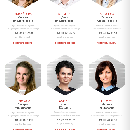
МИХАЙЛОВА
УСЮКЕВИЧ
АНТОНОВА
Оксана
Денис
Татьяна
Владимировна
Владимирович
Александровна
Руководитель группы
Руководитель группы
Руководитель группы
квартирного отдела, риэлтер
земельного отдела, риэлтер
земельного отдела, риэлтер
+375 (29) 891-29-22
+375 (33) 301-31-78
+375 (33) 302-51-92
mov@a-brest.by
udv@a-brest.by
ata@a-brest.by
посмотреть объекты
посмотреть объекты
посмотреть объекты
ДОМНИЧ
ЧУРАКОВА
ШЕВЧУК
Ирина
Валерия
Марина
Юрьевна
Михайловна
Викторовна
Руководитель группы
Руководитель группы
Руководитель группы
квартирного отдела, риэлтер
квартирного отдела, риэлтер
квартирного отдела, риэлтер
+375 (33) 619-91-76
+375 (29) 852-94-93
+375 (33) 610-20-95
diu@a-brest.by
cvm@a-brest.by
smv@a-brest.by
посмотреть объекты
посмотреть объекты
посмотреть объекты