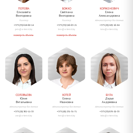
ПОПОВА
БОЖКО
КОРЖЕНЕВИЧ
Елизавета
Светлана
Елена
Викторовна
Викторовна
Александровна
Риэлтер
Риэлтер
Администратор баз данных
+375 (33) 618-60-14
+375 (33) 916-63-21
+375 (29) 829-16-84
pev@a-brest.by
bsv@a-brest.by
kea@a-brest.by
посмотреть объекты
посмотреть объекты
СОЛОВЬЕВА
ХОТЕЙ
БУЛА
Юлия
Елена
Дарья
Витальевна
Ивановна
Андреевна
Администратор баз данных
Администратор баз данных
Администратор баз данных
+375 (29) 562-11-33
+375 (16) 251-51-71
+375 (33) 670-29-55
zuv@a-brest.by
hei@a-brest.by
bda@a-brest.by