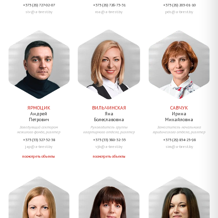
+375 (29) 727-02-07
+375 (29) 726-73-31
+375 (29) 203-01-10
slv@a-brest.by
roa@a-brest.by
pds@a-brest.by
ЯРМОЦИК
ВИЛЬЧИНСКАЯ
САВЧУК
Андрей
Яна
Ирина
Петрович
Болеславовна
Михайловна
Заведующий сектором
Руководитель группы
Заместитель начальника
нежилого фонда, риэлтер
квартирного отдела, риэлтер
юридического отдела, риэлтер
+375 (33) 327-52-38
+375 (33) 360-32-35
+375 (29) 854-25-98
jap@a-brest.by
vjb@a-brest.by
sim@a-brest.by
посмотреть объекты
посмотреть объекты