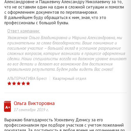
Александровне и Пашкевичу Александру Николаевичу за то,
что не оставили один на один в сложной ситуации и помогли
с оформлением документов по перепланировке.
В дальнейшем буду обращаться к ним, зная, что это
профессионалы с большой буквы.
Ответ компании:
Уважаемая Ольга Владимировна и Марина Александровна, мы
признательны за слова благодарности. Ваше понимание и
посильное участие – большой вклад в успешное разрешение
сложных вопросов, которые возникали в процессе оформления
сделки. Наши специалисты всегда на должном уровне вникают
во все детали и делают все возможное для достижения
правильного результата. Будем рады видеть Вас снова!
АЛЬТЕРНАТИВА Брест
Квартирный отдел
Ольга Викторовна
17 сентября 2019 г.
Выражаю благодарность Усюкевичу Денису за его
профессионализм при подборе участков с учетом пожеланий
покупателя. За доступность в любое время, не ограничивая по