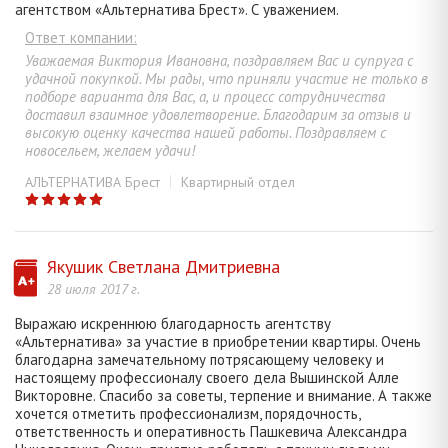
агентством «Альтернатива Брест». С уважением.
Ответ компании:
Уважаемая Виктория Ивановна, поздравляем Вас и супруга с
удачной покупкой. Мы рады, что приняли участие не только в
подборе варианта для Вас, а, и процесс сотрудничества
доставил взаимное удовлетворение. Благодарим за отзыв и
высокую оценку качества нашей работы. Поздравляем с
новосельем, желаем удачи!
АЛЬТЕРНАТИВА Брест
Квартирный отдел
Якушик Светлана Дмитриевна
28 июля 2017 г.
Выражаю искреннюю благодарность агентству
«Альтернатива» за участие в приобретении квартиры. Очень
благодарна замечательному потрясающему человеку и
настоящему профессионалу своего дела Вышинской Алле
Викторовне. Спасибо за советы, терпение и внимание. А также
хочется отметить профессионализм, порядочность,
ответственность и оперативность Пашкевича Александра