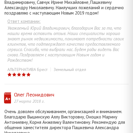
Владимировичу, Савчук Ирине Михайловне, Пашкевичу
Александру Николаевичу. Наилучших пожеланий и сердечно
поздравляю с наступающим Новым 2019 годом!
Ответ компании:
Уважаемый Юрий Владимирович, благодарим Вас за то, что
нашли время оставить отзыв. Наши специалисты хорошо
знают рынок недвижимости, понимают потребности своих
клиентов, что подтверждает качество предоставляемого
сервиса. Спасибо, что выбрали нас. Будем рады видеть Вас
снова. Поздравляем с наступающим Новым годом и
Рождеством!
АЛЬТЕРНАТИВА Брест
Земельный отдел
Олег Леонидович
27 марта 2018 г.
Очень доволен обслуживанием, организацией и вниманием.
Благодарю Вышинскую Аллу Викторовну, Оношко Марину
Антониевну, Корня Анжелику Валентиновну. Рекомендую для
общения заместителя директора Пашкевича Александра
Николаевича.