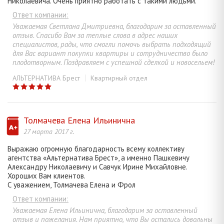
Николаевича. Очень приятно работать с такими людьми.
Ответ компании:
Уважаемая Светлана Дмитриевна, благодарим за оставленный
отзыв. Спасибо Вам за теплые слова в адрес наших
специалистов, рады, что смогли помочь выбрать подходящий
для Вас вариант покупки квартиры и сотрудничество было
плодотворным. Поздравляем с успешной сделкой и новосельем!
АЛЬТЕРНАТИВА Брест
Квартирный отдел
Толмачева Елена Ильинична
27 марта 2017 г.
Выражаю огромную благодарность всему коллективу
агентства «Альтернатива Брест», а именно Пашкевичу
Александру Николаевичу и Савчук Ирине Михайловне.
Хороших Вам клиентов.
С уважением, Толмачева Елена и Фрол
Ответ компании:
Уважаемая Елена Ильинична, благодарим за оставленный
отзыв и пожелания. Нам приятно, что Вы остались довольны