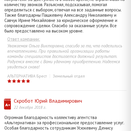
количеству звонков. Разъяснял, подсказывал, помогал
определиться с выбором, отвечал на все заданные вопросы.
Также благодарны Пашкевичу Александру Николаевичу и
Савчук Ирине Михайловне за юридическое оформление и
сопровождение сделки. Спасибо за оказанные услуги. Все
было предоставлено на высоком уровне.
Ответ компании:
Уважаемая Ольга Викторовна, спасибо за то, что поделились
впечатлениями. При правильной организации работы
команды специалистов достигается должный результат.
Радуемся вместе с Вами удачному приобретению. Надеемся
увидеться снова!
АЛЬТЕРНАТИВА Брест
Земельный отдел
Скробот Юрий Владимирович
22 декабря 2018 г.
Огромная благодарность коллективу агентства
«Альтернатива» за профессиональное предоставление услуг.
Особая благодарность сотрудникам Усюкевичу Денису