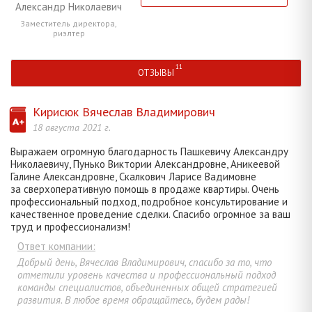
Александр Николаевич
Заместитель директора,
риэлтер
ОТЗЫВЫ
Кирисюк Вячеслав Владимирович
18 августа 2021 г.
Выражаем огромную благодарность Пашкевичу Александру
Николаевичу, Пунько Виктории Александровне, Аникеевой
Галине Александровне, Скалкович Ларисе Вадимовне
за сверхоперативную помощь в продаже квартиры. Очень
профессиональный подход, подробное консультирование и
качественное проведение сделки. Спасибо огромное за ваш
труд и профессионализм!
Ответ компании:
Добрый день, Вячеслав Владимирович, спасибо за то, что
отметили уровень качества и профессиональный подход
команды специалистов, объединенных общей стратегией
развития. В любое время обращайтесь, будем рады!