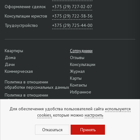
Оформление сделок
+375 (29) 727-02-07
Консультации юристов
+375 (29) 722-38-36
Трудоустройство
+375 (29) 725-44-00
Квартиры
Сотрудники
Дома
Отзывы
Дачи
Консультации
Коммерческая
Журнал
Карты
Политика в отношении
Контакты
обработки персональных данных
Избранное
Политика в отношении
обработки cookie
Подробнее о настройках файлов
Для обеспечения удобства пользователей сайта
используются
cookie
cookies,
которые можно
настроить
Отзывы:
5
из
5
(
1296
отзывов
)
Бесплатная подписка