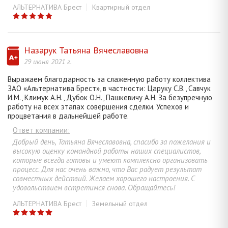
АЛЬТЕРНАТИВА Брест
Квартирный отдел
Назарук Татьяна Вячеславовна
29 июня 2021 г.
Выражаем благодарность за слаженную работу коллектива
ЗАО «Альтернатива Брест», в частности: Царуку С.В., Савчук
И.М., Климук А.Н., Дубок О.Н., Пашкевичу А.Н. За безупречную
работу на всех этапах совершения сделки. Успехов и
процветания в дальнейшей работе.
Ответ компании:
Добрый день, Татьяна Вячеславовна, спасибо за пожелания и
высокую оценку командной работы наших специалистов,
которые всегда готовы и умеют комплексно организовать
процесс. Для нас очень важно, что Вас радует результат
совместных действий. Желаем хорошего настроения. С
удовольствием встретимся снова. Обращайтесь!
АЛЬТЕРНАТИВА Брест
Земельный отдел