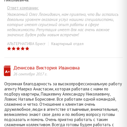
Ответ компании:
Уважаемый Олег Леонидович, нам приятно, что Вы остались
довольны уровнем оказания услуг нашими специалистами,
которые имеют серьезный опыт работы в сфере
недвижимости. Репутация имеет для нас очень важное
значение. Будем рады новым встречам!
АЛЬТЕРНАТИВА Брест
Квартирный отдел
Денисова Виктория Ивановна
26 сентября 2017 г.
Огромная благодарность за высокопрофессиональную работу
агенту Маерко Анастасии, которая работала с нами по
подбору квартиры, Пашкевичу Александру Николаевичу,
Ловкис Наталье Борисовне. Все работали одной командой,
слаженно и четко. Отношение к клиентам очень
дружелюбное, люди в агентстве отзывчивые, внимательные,
великолепно знают свое дело и по любому вопросу готовы
подсказать и помочь. Очень приятно работать с таким
слаженным коллективом. Всегда готовы будем работать с