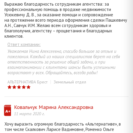
Выражаю благодарность сотрудникам агентства: за
профессиональную помощь в продаже недвижимости
Усюкевичу Д. В., за оказание помощи и сопровождение
на протяжении всего периода оформления сделки Пашкевичу
А.Н., Савчук И.М. Желаю всем сотрудникам здоровья и
благополучия, агентству – процветания и благодарных
клиентов.
Ответ компании:
Уважаемая Нина Алексеевна, спасибо большое за отзыв и
пожелания. Каждый из наших специалистов берет на себя
ответственность за решение общей задачи, и при
взаимопонимании с клиентами шансы быть успешными
возрастают у всех. Обращайтесь, всегда рады!
АЛЬТЕРНАТИВА Брест
Земельный отдел
Ковальчук Марина Александровна
11 марта 2020 г.
Хочу выразить огромную благодарность «Альтернативе», в
том числе Скалкович Ларисе Вадимовне, Роменко Ольге