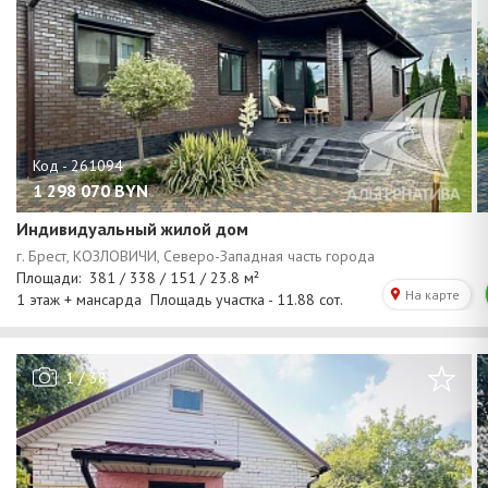
1 298 070
BYN
Индивидуальный жилой дом
/
1
38