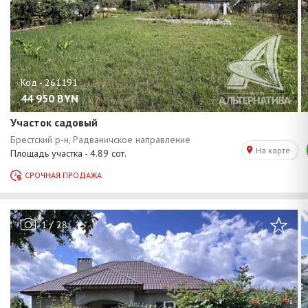
44 950
BYN
Участок садовый
/
1
28