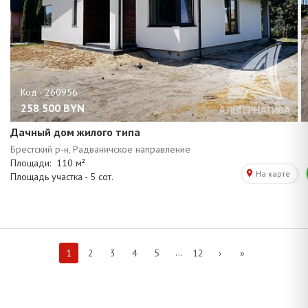
258 500
BYN
Дачный дом жилого типа
...
1
2
3
4
5
12
›
»