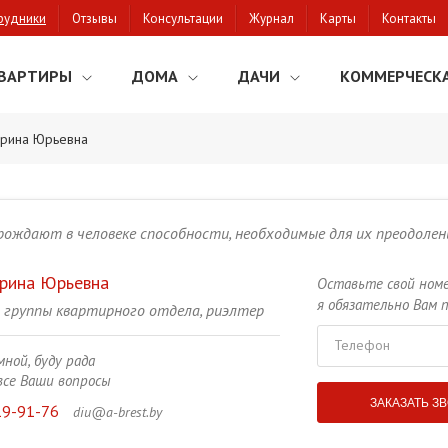
рудники
Отзывы
Консультации
Журнал
Карты
Контакты
ВАРТИРЫ
ДОМА
ДАЧИ
КОММЕРЧЕСК
рина Юрьевна
рождают в человеке способности, необходимые для их преодолени
рина Юрьевна
Оставьте свой ном
я обязательно Вам 
 группы квартирного отдела, риэлтер
Телефон
ной, буду рада
все Ваши вопросы
19-91-76
diu@a-brest.by