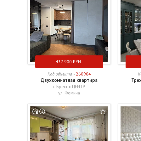
437 900
BYN
Код объекта -
260904
К
Двухкомнатная квартира
Тре
г. Брест
»
ЦЕНТР
ул. Фомина