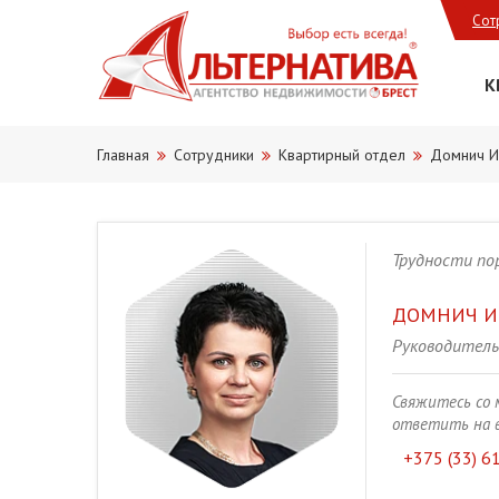
Сот
К
Главная
Сотрудники
Квартирный отдел
Домнич И
Трудности по
ДОМНИЧ
И
Руководитель
Свяжитесь со м
ответить на 
+375 (33) 6