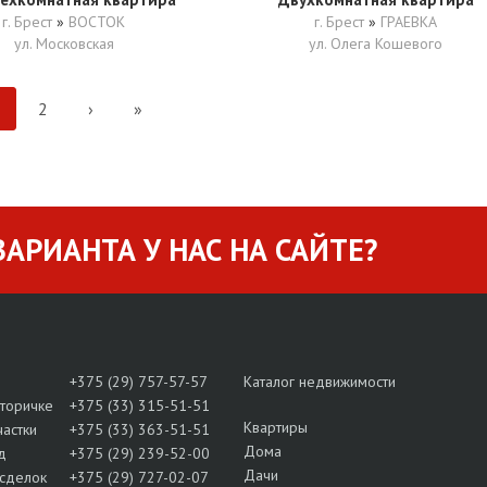
г. Брест
»
ВОСТОК
г. Брест
»
ГРАЕВКА
ул. Московская
ул. Олега Кошевого
2
›
»
АРИАНТА У НАС НА САЙТЕ?
+375 (29) 757-57-57
Каталог недвижимости
вторичке
+375 (33) 315-51-51
Квартиры
частки
+375 (33) 363-51-51
Дома
д
+375 (29) 239-52-00
Дачи
сделок
+375 (29) 727-02-07