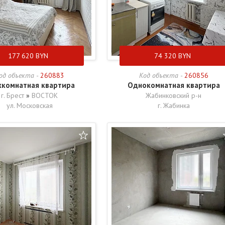
177 620
BYN
74 320
BYN
од объекта -
260883
Код объекта -
260856
хкомнатная квартира
Однокомнатная квартира
г. Брест
»
ВОСТОК
Жабинковский р-н
ул. Московская
г. Жабинка