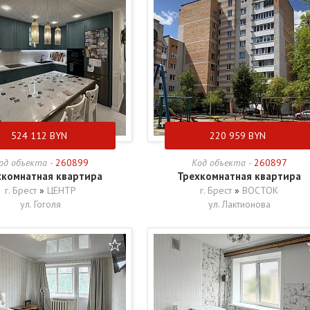
524 112
BYN
220 959
BYN
од объекта -
260899
Код объекта -
260897
хкомнатная квартира
Трехкомнатная квартира
г. Брест
»
ЦЕНТР
г. Брест
»
ВОСТОК
ул. Гоголя
ул. Лактионова