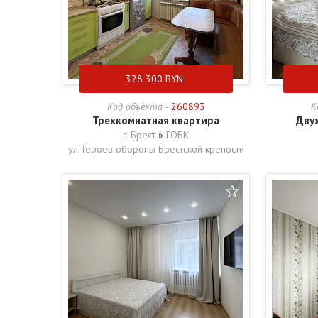
328 300
BYN
Код объекта -
260893
К
Трехкомнатная квартира
Дву
г. Брест
»
ГОБК
ул. Героев обороны Брестской крепости