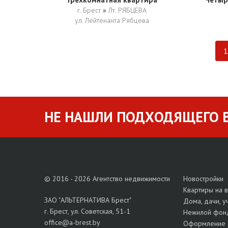
г. Брест
»
Лт. РЯБЦЕВА
ул. Лейтенанта Рябцева
1
НЕ НАШЛИ ПОДХОДЯЩЕГО В
© 2016 - 2026 Агентство недвижимости
Новостройки
Квартиры на 
ЗАО "АЛЬТЕРНАТИВА Брест"
Дома, дачи, у
г. Брест, ул. Советская, 51-1
Нежилой фон
office@a-brest.by
Оформление 