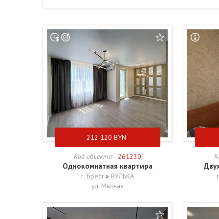
212 120
BYN
Код объекта -
261230
К
Однокомнатная квартира
Дву
г. Брест
»
ВУЛЬКА
ул. Мытная