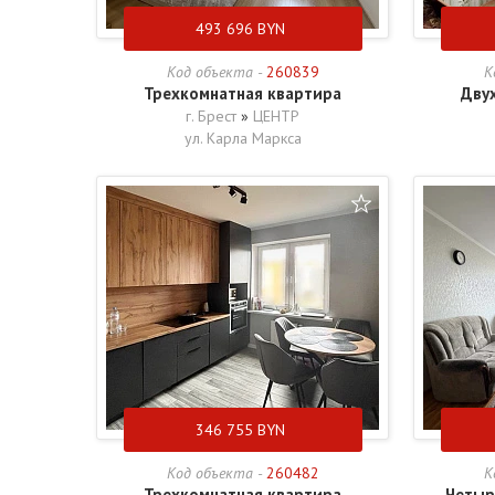
493 696
BYN
Код объекта -
260839
К
Трехкомнатная квартира
Дву
г. Брест
»
ЦЕНТР
ул. Карла Маркса
346 755
BYN
Код объекта -
260482
К
Трехкомнатная квартира
Четыр