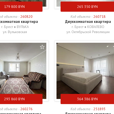
179 800
BYN
265 350
BYN
од объекта -
260820
Код объекта -
260718
хкомнатная квартира
Двухкомнатная квартира
г. Брест
»
ВУЛЬКА
г. Брест
»
КОВАЛЕВО
ул. Вульковская
ул. Октябрьской Революции
293 860
BYN
364 386
BYN
од объекта -
260276
Код объекта -
251893
ехкомнатная квартира
Двухкомнатная квартира