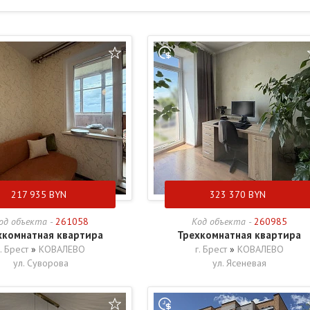
217 935
BYN
323 370
BYN
од объекта -
261058
Код объекта -
260985
хкомнатная квартира
Трехкомнатная квартира
г. Брест
»
КОВАЛЕВО
г. Брест
»
КОВАЛЕВО
ул. Суворова
ул. Ясеневая