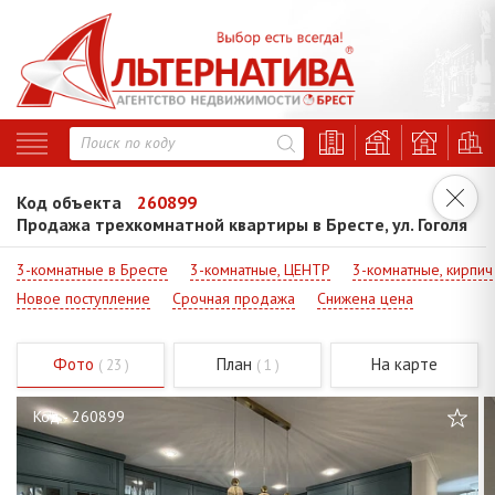
Код объекта
260899
Продажа трехкомнатной квартиры в Бресте, ул. Гоголя
3-комнатные в Бресте
3-комнатные, ЦЕНТР
3-комнатные, кирпич
Новое поступление
Срочная продажа
Снижена цена
Фото
План
На карте
( 23 )
( 1 )
Код - 260899