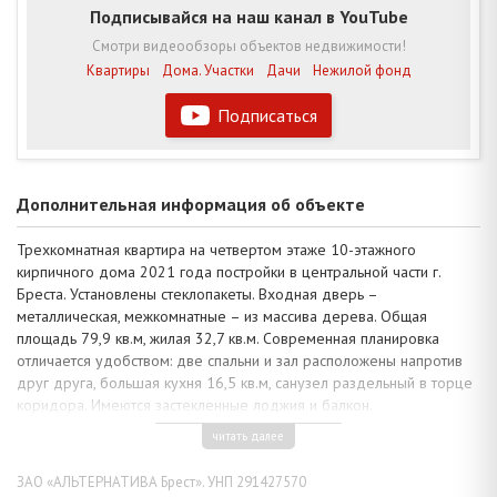
Подписывайся на наш канал в YouTube
Смотри видеообзоры объектов недвижимости!
Квартиры
Дома. Участки
Дачи
Нежилой фонд
Подписаться
Дополнительная информация об объекте
Трехкомнатная квартира на четвертом этаже 10-этажного
кирпичного дома 2021 года постройки в центральной части г.
Бреста. Установлены стеклопакеты. Входная дверь –
металлическая, межкомнатные – из массива дерева. Общая
площадь 79,9 кв.м, жилая 32,7 кв.м. Современная планировка
отличается удобством: две спальни и зал расположены напротив
друг друга, большая кухня 16,5 кв.м, санузел раздельный в торце
коридора. Имеются застекленные лоджия и балкон.
Квартира с индивидуальными дизайнерскими решениями: потолки
читать далее
окрашены краской, полы – ламинат, на лоджии и в санузле
предусмотрена система подогрева, стены оклеены обоями.
ЗАО «АЛЬТЕРНАТИВА Брест». УНП 291427570