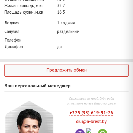
Жилая площадь, м.кв
32.7
Площадь кухни, м.кв
16.5
Лоджия
1 лоджия
Санузел
раздельный
Телефон
Домофон
да
Предложить обмен
Ваш персональный менеджер
Свяжитесь со мной, буду рада
ответить на все Ваши вопросы
+375 (33) 619-91-76
diu@a-brest.by