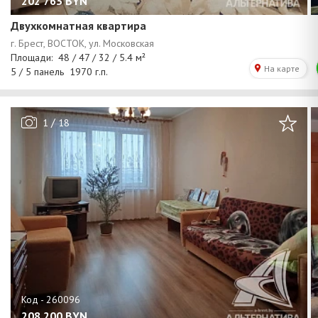
202 763
BYN
Двухкомнатная квартира
/
1
18
208 200
BYN