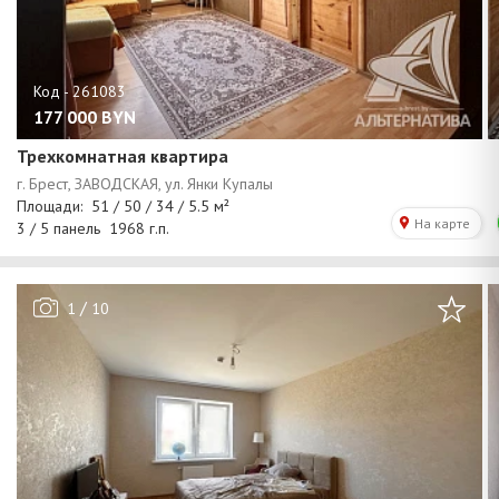
177 000
BYN
Трехкомнатная квартира
/
1
10