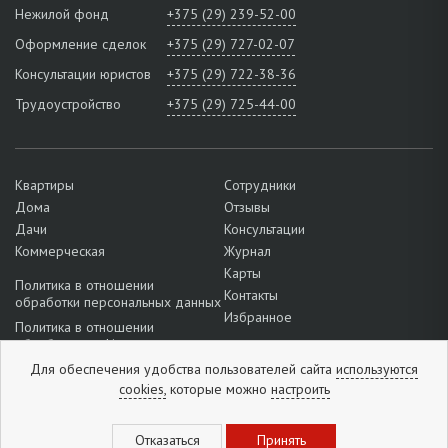
Нежилой фонд
+375 (29) 239-52-00
Оформление сделок
+375 (29) 727-02-07
Консультации юристов
+375 (29) 722-38-36
Трудоустройство
+375 (29) 725-44-00
Квартиры
Сотрудники
Дома
Отзывы
Дачи
Консультации
Коммерческая
Журнал
Карты
Политика в отношении
Контакты
обработки персональных данных
Избранное
Политика в отношении
обработки cookie
Для обеспечения удобства пользователей сайта
используются
Подробнее о настройках файлов
cookie
cookies,
которые можно
настроить