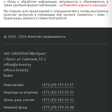
к сбору и обработке информации, актуальность и обьективность, а
также удобный формат публикаций –
добавляйте журнал в закладки!
Мы открыты для предложений о сотрудничестве и готовы выступить в
качестве экспертов в публикации или проекте. Свяжитесь с нами –
будем рады диалогу и совместной работе.
© 2016 - 2026 Агентство недвижимости
ЗАО "АЛЬТЕРНАТИВА Брест"
г. Брест, ул. Советская, 51-1
office@a-brest.by
office.a-brest.by
Войти
Новостройки
+375 (29) 757-57-57
Квартиры на вторичке
+375 (33) 315-51-51
Дома, дачи, участки
+375 (33) 363-51-51
Нежилой фонд
+375 (29) 239-52-00