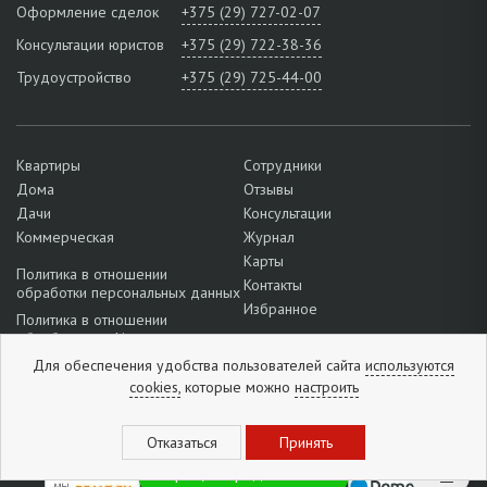
Оформление сделок
+375 (29) 727-02-07
Консультации юристов
+375 (29) 722-38-36
Трудоустройство
+375 (29) 725-44-00
Квартиры
Сотрудники
Дома
Отзывы
Дачи
Консультации
Коммерческая
Журнал
Карты
Политика в отношении
Контакты
обработки персональных данных
Избранное
Политика в отношении
обработки cookie
Подробнее о настройках файлов
Для обеспечения удобства пользователей сайта
используются
cookie
cookies,
которые можно
настроить
Отзывы:
5
из
5
(
1296
отзывов
)
Горящие предложения