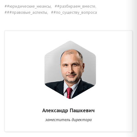
##юридические_нюансы,
##разбираем_вместе,
###правовые_аспекты,
##по_существу_вопроса
Александр Пашкевич
заместитель директора