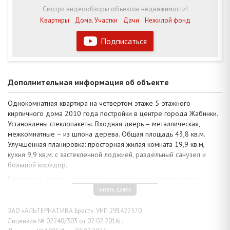
Смотри видеообзоры объектов недвижимости!
Квартиры
Дома. Участки
Дачи
Нежилой фонд
Подписаться
Дополнительная информация об объекте
Однокомнатная квартира на четвертом этаже 5-этажного
кирпичного дома 2010 года постройки в центре города Жабинки.
Установлены стеклопакеты. Входная дверь – металлическая,
межкомнатные – из шпона дерева. Общая площадь 43,8 кв.м.
Улучшенная планировка: просторная жилая комната 19,9 кв.м,
кухня 9,9 кв.м. с застекленной лоджией, раздельный санузел и
большой коридор.
Квартира в аккуратном жилом состоянии: потолки окрашены
краской, полы – ламинат, в кухне – линолеум, стены оклеены
читать далее
обоями ярких оттенков. В санузле стены обшиты ПВХ-панелями,
имеется необходимая сантехника, чугунная ванна. В кухне
ЗАО «АЛЬТЕРНАТИВА Брест». УНП 291427570
предусмотрена газовая колонка. Домофонная система. В шаговой
Лицензия № 02240/303 от 02.02.2016г.
доступности школы, детские сады, магазины, аптеки, остановки