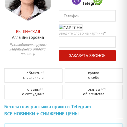
Телефон
ВЫШИНСКАЯ
Введите слово на картинке
*
Алла
Викторовна
Руководитель группы
квартирного отдела,
риэлтер
объекты
кратко
48
специалиста
о себе
отзывы
отзывы
82
1296
о сотруднике
об агентстве
Бесплатная рассылка прямо в Telegram
ВСЕ НОВИНКИ + СНИЖЕНИЕ ЦЕНЫ