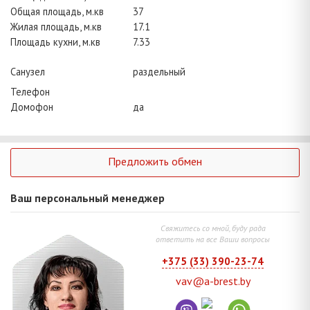
Общая площадь, м.кв
37
Жилая площадь, м.кв
17.1
Площадь кухни, м.кв
7.33
Санузел
раздельный
Телефон
Домофон
да
Предложить обмен
Ваш персональный менеджер
Свяжитесь со мной, буду рада
ответить на все Ваши вопросы
+375 (33) 390-23-74
vav@a-brest.by