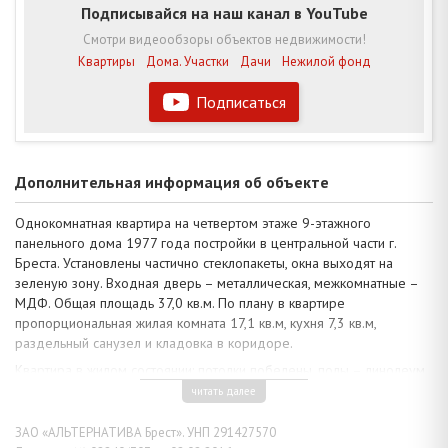
Подписывайся на наш канал в YouTube
Смотри видеообзоры объектов недвижимости!
Квартиры
Дома. Участки
Дачи
Нежилой фонд
Подписаться
Дополнительная информация об объекте
Однокомнатная квартира на четвертом этаже 9-этажного
панельного дома 1977 года постройки в центральной части г.
Бреста. Установлены частично стеклопакеты, окна выходят на
зеленую зону. Входная дверь – металлическая, межкомнатные –
МДФ. Общая площадь 37,0 кв.м. По плану в квартире
пропорциональная жилая комната 17,1 кв.м, кухня 7,3 кв.м,
раздельный санузел и кладовка в коридоре.
Квартира в жилом состоянии: потолки побелены, полы – линолеум,
стены оклеены обоями. Кухонный гарнитур с газовой плитой
читать далее
остаются в пределах рабочей зоны кухни. Домофонная система.
Тамбур рассчитан на четыре квартиры. Подъезд оборудован
ЗАО «АЛЬТЕРНАТИВА Брест». УНП 291427570