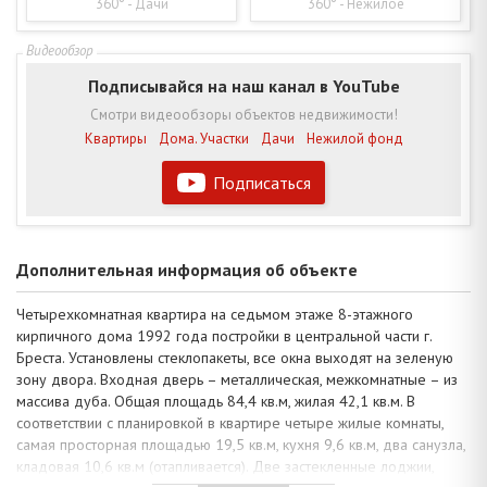
360° - Дачи
360° - Нежилое
Подписывайся на наш канал в YouTube
Смотри видеообзоры объектов недвижимости!
Квартиры
Дома. Участки
Дачи
Нежилой фонд
Подписаться
Дополнительная информация об объекте
Четырехкомнатная квартира на седьмом этаже 8-этажного
кирпичного дома 1992 года постройки в центральной части г.
Бреста. Установлены стеклопакеты, все окна выходят на зеленую
зону двора. Входная дверь – металлическая, межкомнатные – из
массива дуба. Общая площадь 84,4 кв.м, жилая 42,1 кв.м. В
соответствии с планировкой в квартире четыре жилые комнаты,
самая просторная площадью 19,5 кв.м, кухня 9,6 кв.м, два санузла,
кладовая 10,6 кв.м (отапливается). Две застекленные лоджии,