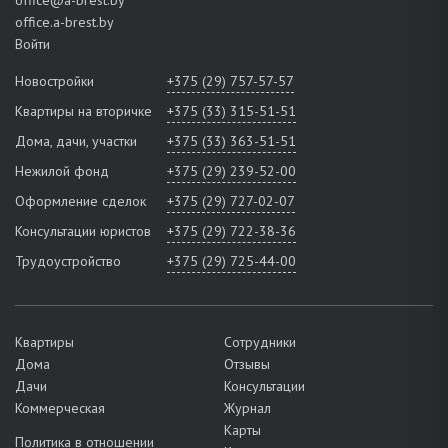
центру создаёт отличные условия для прогулок и активного
office.a-brest.by
досуга. Удобная транспортная развязка связывает улицу со всеми
Войти
районами города.
Новостройки
+375 (29) 757-57-57
Рассматриваются любые варианты, в том числе обмен. Звоните
специалисту квартирного отдела!
Квартиры на вторичке
+375 (33) 315-51-51
Дома, дачи, участки
+375 (33) 363-51-51
Нежилой фонд
+375 (29) 239-52-00
Оформление сделок
+375 (29) 727-02-07
Консультации юристов
+375 (29) 722-38-36
Трудоустройство
+375 (29) 725-44-00
Квартиры
Сотрудники
Дома
Отзывы
Дачи
Консультации
Коммерческая
Журнал
Карты
Политика в отношении