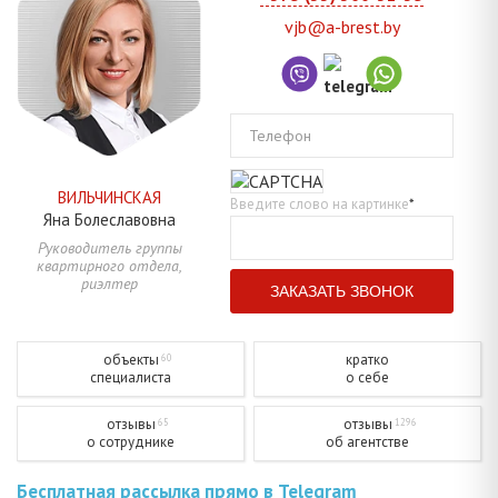
vjb@a-brest.by
Телефон
ВИЛЬЧИНСКАЯ
Введите слово на картинке
*
Яна
Болеславовна
Руководитель группы
квартирного отдела,
риэлтер
объекты
кратко
60
специалиста
о себе
отзывы
отзывы
65
1296
о сотруднике
об агентстве
Бесплатная рассылка прямо в Telegram