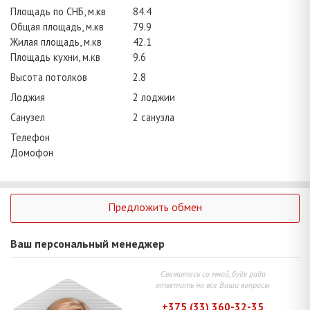
Площадь по СНБ, м.кв
84.4
Общая площадь, м.кв
79.9
Жилая площадь, м.кв
42.1
Площадь кухни, м.кв
9.6
Высота потолков
2.8
Лоджия
2 лоджии
Санузел
2 санузла
Телефон
Домофон
Предложить обмен
Ваш персональный менеджер
Свяжитесь со мной, буду рада
ответить на все Ваши вопросы
+375 (33) 360-32-35