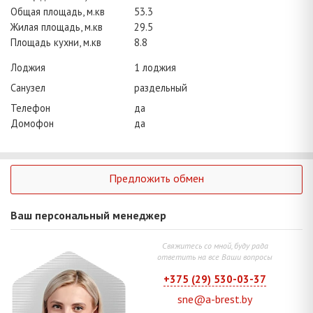
Общая площадь, м.кв
53.3
Жилая площадь, м.кв
29.5
Площадь кухни, м.кв
8.8
Лоджия
1 лоджия
Санузел
раздельный
Телефон
да
Домофон
да
Предложить обмен
Ваш персональный менеджер
Свяжитесь со мной, буду рада
ответить на все Ваши вопросы
+375 (29) 530-03-37
sne@a-brest.by