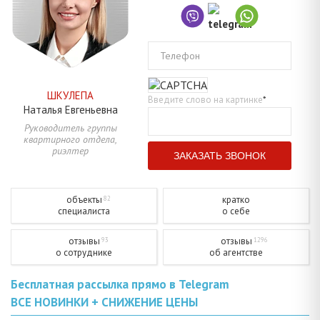
Телефон
ШКУЛЕПА
Введите слово на картинке
*
Наталья
Евгеньевна
Руководитель группы
квартирного отдела,
риэлтер
объекты
кратко
82
специалиста
о себе
отзывы
отзывы
93
1296
о сотруднике
об агентстве
Бесплатная рассылка прямо в Telegram
ВСЕ НОВИНКИ + СНИЖЕНИЕ ЦЕНЫ