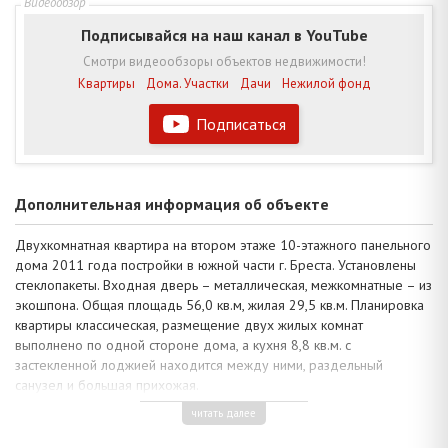
Подписывайся на наш канал в YouTube
Смотри видеообзоры объектов недвижимости!
Квартиры
Дома. Участки
Дачи
Нежилой фонд
Подписаться
Дополнительная информация об объекте
Двухкомнатная квартира на втором этаже 10-этажного панельного
дома 2011 года постройки в южной части г. Бреста. Установлены
стеклопакеты. Входная дверь – металлическая, межкомнатные – из
экошпона. Общая площадь 56,0 кв.м, жилая 29,5 кв.м. Планировка
квартиры классическая, размещение двух жилых комнат
выполнено по одной стороне дома, а кухня 8,8 кв.м. с
застекленной лоджией находится между ними, раздельный
санузел и большая прихожая.
Комнаты с хорошим ремонтом оформлены с учетом параметров и
читать далее
функционального назначения. Натяжные потолки оснащены