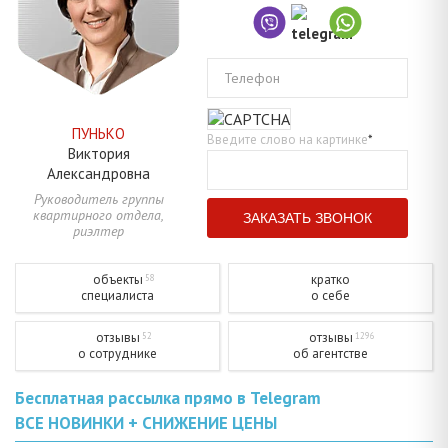
Телефон
ПУНЬКО
Введите слово на картинке
*
Виктория
Александровна
Руководитель группы
квартирного отдела,
риэлтер
объекты
кратко
58
специалиста
о себе
отзывы
отзывы
52
1296
о сотруднике
об агентстве
Бесплатная рассылка прямо в Telegram
ВСЕ НОВИНКИ + СНИЖЕНИЕ ЦЕНЫ