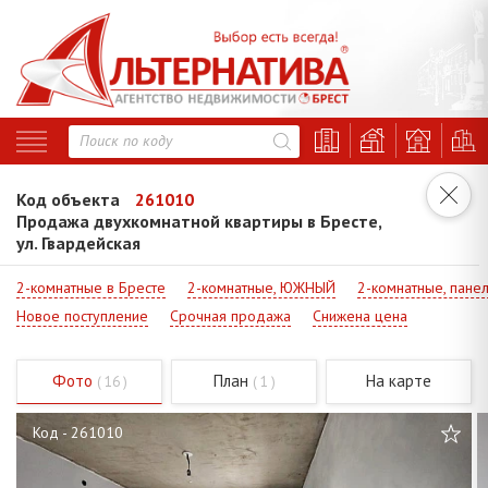
Код объекта
261010
Продажа двухкомнатной квартиры в Бресте,
ул. Гвардейская
2-комнатные в Бресте
2-комнатные, ЮЖНЫЙ
2-комнатные, пане
Новое поступление
Срочная продажа
Снижена цена
Фото
План
На карте
( 16 )
( 1 )
Код - 261010