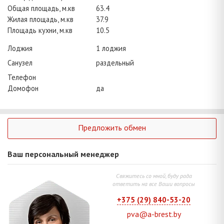
Общая площадь, м.кв
63.4
Жилая площадь, м.кв
37.9
Площадь кухни, м.кв
10.5
Лоджия
1 лоджия
Санузел
раздельный
Телефон
Домофон
да
Предложить обмен
Ваш персональный менеджер
Свяжитесь со мной, буду рада
ответить на все Ваши вопросы
+375 (29) 840-53-20
pva@a-brest.by