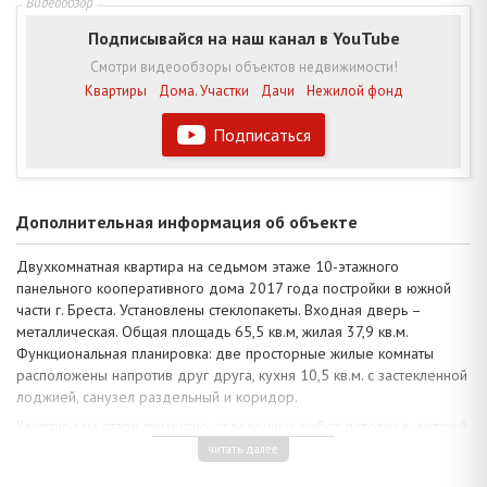
Подписывайся на наш канал в YouTube
Смотри видеообзоры объектов недвижимости!
Квартиры
Дома. Участки
Дачи
Нежилой фонд
Подписаться
Дополнительная информация об объекте
Двухкомнатная квартира на седьмом этаже 10-этажного
панельного кооперативного дома 2017 года постройки в южной
части г. Бреста. Установлены стеклопакеты. Входная дверь –
металлическая. Общая площадь 65,5 кв.м, жилая 37,9 кв.м.
Функциональная планировка: две просторные жилые комнаты
расположены напротив друг друга, кухня 10,5 кв.м. с застекленной
лоджией, санузел раздельный и коридор.
Квартира на этапе ремонтно-отделочных работ: потолки в детской
комнате окрашены краской, полы – плитка, (ламинат для укладки в
читать далее
наличии), стены декоративно окрашены. Санузел облицован