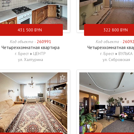
431 500
BYN
322 800
BYN
Код объекта -
260991
Код объекта -
2609
Четырехкомнатная квартира
Четырехкомнатная ква
г. Брест
»
ЦЕНТР
г. Брест
»
ВУЛЬКА
ул. Халтурина
ул. Сябровская