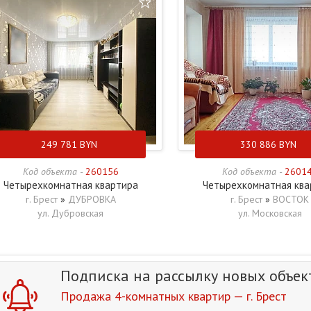
249 781
BYN
330 886
BYN
Код объекта -
260156
Код объекта -
2601
Четырехкомнатная квартира
Четырехкомнатная ква
г. Брест
»
ДУБРОВКА
г. Брест
»
ВОСТОК
ул. Дубровская
ул. Московская
Подписка на рассылку
новых объек
Продажа 4-комнатных квартир — г. Брест