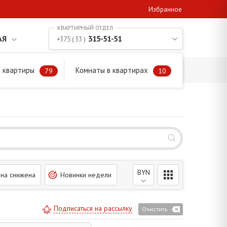
Избранное
АЯ
315-51-51
+375 ( 33 )
 квартиры
Комнаты в квартирах
79
10
BYN
на снижена
Новинки недели
Подписаться на рассылку
Очистить