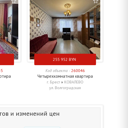
255 952
BYN
45
Код объекта -
260046
ртира
Четырехкомнатная квартира
г. Брест
»
КОВАЛЕВО
ул. Волгоградская
тов и изменений цен