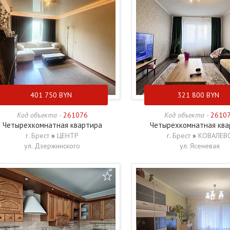
401 750
BYN
321 800
BYN
Код объекта -
261076
Код объекта -
2610
Четырехкомнатная квартира
Четырехкомнатная ква
г. Брест
»
ЦЕНТР
г. Брест
»
КОВАЛЕВ
ул. Дзержинского
ул. Ясеневая