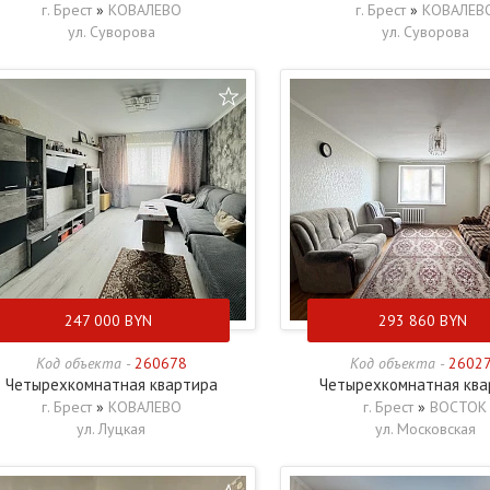
г. Брест
»
КОВАЛЕВО
г. Брест
»
КОВАЛЕВ
ул. Суворова
ул. Суворова
247 000
BYN
293 860
BYN
Код объекта -
260678
Код объекта -
2602
Четырехкомнатная квартира
Четырехкомнатная ква
г. Брест
»
КОВАЛЕВО
г. Брест
»
ВОСТОК
ул. Луцкая
ул. Московская