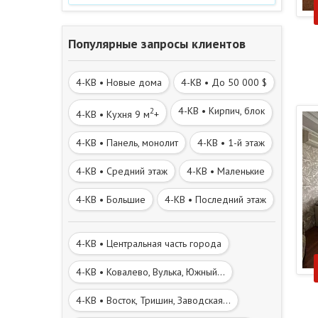
Популярные запросы клиентов
4-КВ • Новые дома
4-КВ • До 50 000 $
4-КВ • Кирпич, блок
2
4-КВ • Кухня 9 м
+
4-КВ • Панель, монолит
4-КВ • 1-й этаж
4-КВ • Средний этаж
4-КВ • Маленькие
4-КВ • Большие
4-КВ • Последний этаж
4-КВ • Центральная часть города
4-КВ • Ковалево, Вулька, Южный...
4-КВ • Восток, Тришин, Заводская...