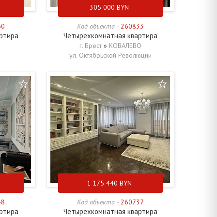
305 000
BYN
50
Код объекта -
260833
ртира
Четырехкомнатная квартира
г. Брест
»
КОВАЛЕВО
ул. Октябрьской Революции
1 175 440
BYN
48
Код объекта -
260737
ртира
Четырехкомнатная квартира