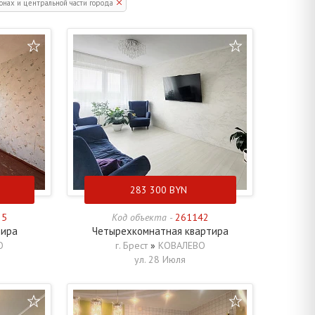
нах и центральной части города
283 300
BYN
35
Код объекта -
261142
тира
Четырехкомнатная квартира
О
г. Брест
»
КОВАЛЕВО
ул. 28 Июля