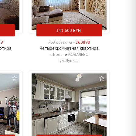
341 600
BYN
29
Код объекта -
260890
ртира
Четырехкомнатная квартира
г. Брест
»
КОВАЛЕВО
ул. Луцкая