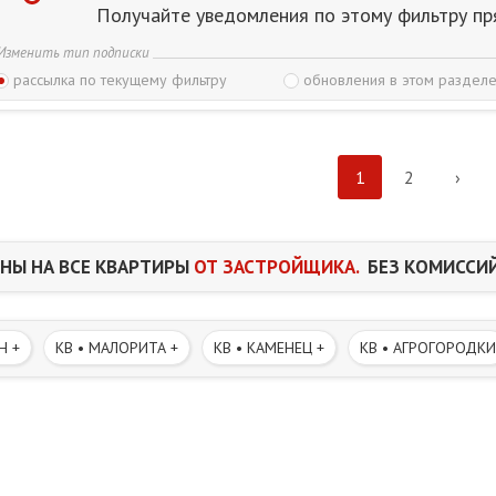
Получайте уведомления по этому фильтру пр
Изменить тип подписки
рассылка по текущему фильтру
обновления в этом разделе
1
2
›
НЫ НА ВСЕ КВАРТИРЫ
ОТ ЗАСТРОЙЩИКА.
БЕЗ КОМИССИЙ
Н +
КВ • МАЛОРИТА +
КВ • КАМЕНЕЦ +
КВ • АГРОГОРОДКИ