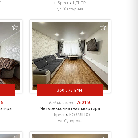
О
г. Брест
»
ЦЕНТР
ул. Халтурина
360 272
BYN
76
Код объекта -
260160
ртира
Четырехкомнатная квартира
г. Брест
»
КОВАЛЕВО
ул. Суворова