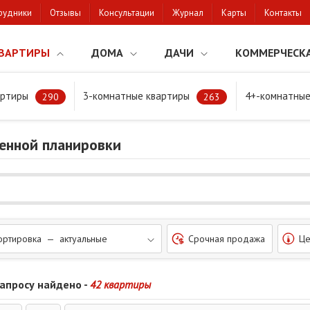
рудники
Отзывы
Консультации
Журнал
Карты
Контакты
ВАРТИРЫ
ДОМА
ДАЧИ
КОММЕРЧЕСК
артиры
3-комнатные квартиры
4+-комнатные
нировка
290
263
енной планировки
ортировка — актуальные
Срочная продажа
Це
запросу найдено -
42 квартиры