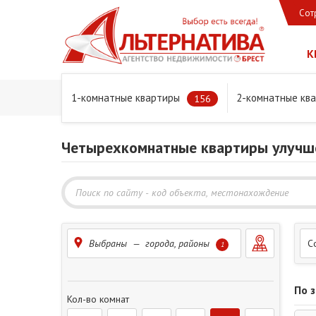
Сот
К
1-комнатные квартиры
2-комнатные кв
Главная
Предложения
Квартиры
Улучшенная пла
156
Четырехкомнатные квартиры улучш
Выбраны — города, районы
С
1
По 
Кол-во комнат