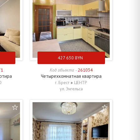
427 630
BYN
71
Код объекта -
261034
ртира
Четырехкомнатная квартира
О
г. Брест
»
ЦЕНТР
ул. Энгельса