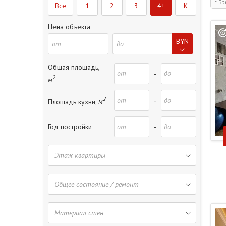
г. Бр
Все
1
2
3
4+
K
Цена объекта
BYN
Общая площадь,
-
2
м
2
-
Площадь кухни,
м
-
Год постройки