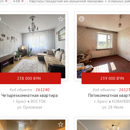
ест
4-КВ
Квартиры стандартной или улучшенной планировки » в спальных райо
238 000
BYN
239 000
BYN
Код объекта -
261240
Код объекта -
2612
Четырехкомнатная квартира
Пятикомнатная квар
г. Брест
»
ВОСТОК
г. Брест
»
КОВАЛЕВ
ул. Орловская
ул. 28 Июля