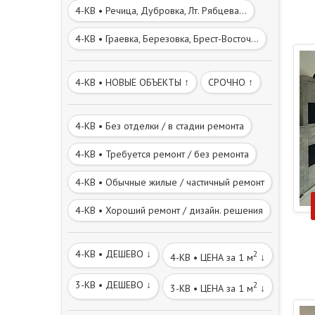
4-КВ • Речица, Дубровка, Лт. Рябцева...
4-КВ • Граевка, Березовка, Брест-Восточ...
4-КВ • НОВЫЕ ОБЪЕКТЫ ↑
СРОЧНО ↑
4-КВ • Без отделки / в стадии ремонта
4-КВ • Требуется ремонт / без ремонта
4-КВ • Обычные жилые / частичный ремонт
4-КВ • Хороший ремонт / дизайн. решения
4-КВ • ДЕШЕВО ↓
2
4-КВ • ЦЕНА за 1 м
↓
3-КВ • ДЕШЕВО ↓
2
3-КВ • ЦЕНА за 1 м
↓