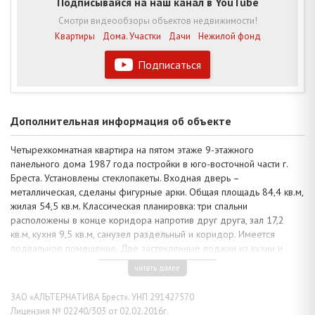
Подписывайся на наш канал в YouTube
Смотри видеообзоры объектов недвижимости!
Квартиры
Дома. Участки
Дачи
Нежилой фонд
Подписаться
Дополнительная информация об объекте
Четырехкомнатная квартира на пятом этаже 9-этажного
панельного дома 1987 года постройки в юго-восточной части г.
Бреста. Установлены стеклопакеты. Входная дверь –
металлическая, сделаны фигурные арки. Общая площадь 84,4 кв.м,
жилая 54,5 кв.м. Классическая планировка: три спальни
расположены в конце коридора напротив друг друга, зал 17,2
кв.м, кухня 9,5 кв.м, санузел раздельный и коридор. Имеется
подвальное помещение. Две застекленные лоджии из кухни и
спальной комнаты.
читать далее
В квартире выполнен хороший ремонт: подвесные потолки из
гипсокартона 2,62 м с подсветкой – эффектная конструкция,
ЗАО «АЛЬТЕРНАТИВА Брест». УНП 291427570
преображающая интерьер гостиной комнаты и прихожей. Частично
Лицензия № 02240/303 от 02.02.2016г.