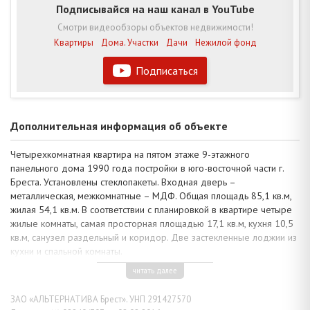
Подписывайся на наш канал в YouTube
Смотри видеообзоры объектов недвижимости!
Квартиры
Дома. Участки
Дачи
Нежилой фонд
Подписаться
Дополнительная информация об объекте
Четырехкомнатная квартира на пятом этаже 9-этажного
панельного дома 1990 года постройки в юго-восточной части г.
Бреста. Установлены стеклопакеты. Входная дверь –
металлическая, межкомнатные – МДФ. Общая площадь 85,1 кв.м,
жилая 54,1 кв.м. В соответствии с планировкой в квартире четыре
жилые комнаты, самая просторная площадью 17,1 кв.м, кухня 10,5
кв.м, санузел раздельный и коридор. Две застекленные лоджии из
кухни и спальной комнаты.
В квартире частично произведен ремонт: одноуровневые потолки
читать далее
окрашены краской, полы – ламинат, в коридоре и зоне кухни –
плитка, стены оклеены обоями, декоративно оштукатурены. Ванная
ЗАО «АЛЬТЕРНАТИВА Брест». УНП 291427570