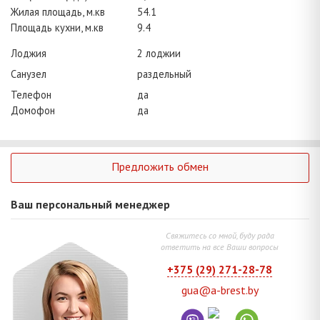
Жилая площадь, м.кв
54.1
Площадь кухни, м.кв
9.4
Лоджия
2 лоджии
Санузел
раздельный
Телефон
да
Домофон
да
Предложить обмен
Ваш персональный менеджер
Свяжитесь со мной, буду рада
ответить на все Ваши вопросы
+375 (29) 271-28-78
gua@a-brest.by