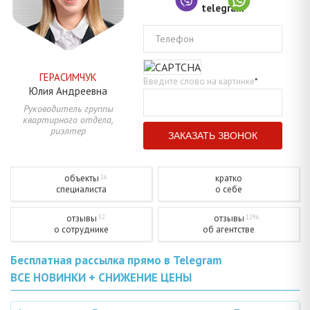
Телефон
ГЕРАСИМЧУК
Введите слово на картинке
*
Юлия
Андреевна
Руководитель группы
квартирного отдела,
риэлтер
объекты
кратко
26
специалиста
о себе
отзывы
отзывы
52
1296
о сотруднике
об агентстве
Бесплатная рассылка прямо в Telegram
ВСЕ НОВИНКИ + СНИЖЕНИЕ ЦЕНЫ