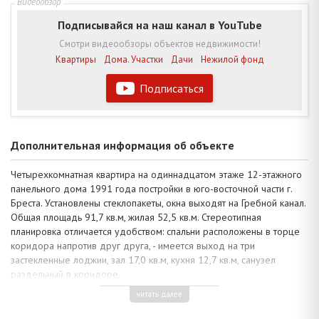
Подписывайся на наш канал в YouTube
Смотри видеообзоры объектов недвижимости!
Квартиры
Дома. Участки
Дачи
Нежилой фонд
Подписаться
Дополнительная информация об объекте
Четырехкомнатная квартира на одиннадцатом этаже 12-этажного
панельного дома 1991 года постройки в юго-восточной части г.
Бреста. Установлены стеклопакеты, окна выходят на Гребной канал.
Общая площадь 91,7 кв.м, жилая 52,5 кв.м. Стереотипная
планировка отличается удобством: спальни расположены в торце
коридора напротив друг друга, - имеется выход на три
застекленные лоджии, зал 17,0 кв.м, кухня 12,7 кв.м, санузел
раздельный в коридоре.
Квартира с хорошим ремонтом расположена на две стороны
читать далее
дома: окрашенные потолки 2,55 м, полы (положены на ДСП) –