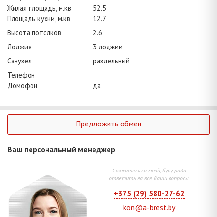
Жилая площадь, м.кв
52.5
Площадь кухни, м.кв
12.7
Высота потолков
2.6
Лоджия
3 лоджии
Санузел
раздельный
Телефон
Домофон
да
Предложить обмен
Ваш персональный менеджер
Свяжитесь со мной, буду рада
ответить на все Ваши вопросы
+375 (29) 580-27-62
kon@a-brest.by