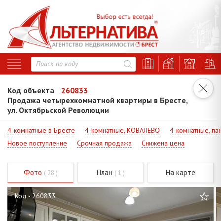
Код объекта
260833
Продажа четырехкомнатной квартиры в Бресте,
ул. Октябрьской Революции
4-комнатные в Бресте
4-комнатные, КОВАЛЕВО
4-комнатные, па
Новое поступление
Срочная продажа
Снижена цена
Фото
План
На карте
( 28 )
( 1 )
Код - 260833