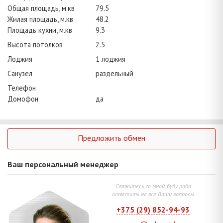
Общая площадь, м.кв
79.5
Жилая площадь, м.кв
48.2
Площадь кухни, м.кв
9.3
Высота потолков
2.5
Лоджия
1 лоджия
Санузел
раздельный
Телефон
Домофон
да
Предложить обмен
Ваш персональный менеджер
Свяжитесь со мной, буду рада
ответить на все Ваши вопросы
+375 (29) 852-94-93