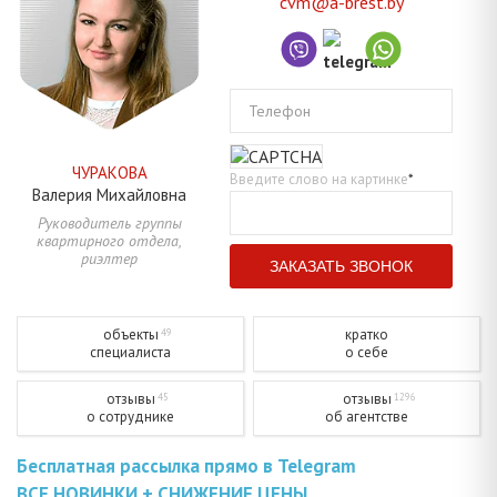
cvm@a-brest.by
Телефон
ЧУРАКОВА
Введите слово на картинке
*
Валерия
Михайловна
Руководитель группы
квартирного отдела,
риэлтер
объекты
кратко
49
специалиста
о себе
отзывы
отзывы
45
1296
о сотруднике
об агентстве
Бесплатная рассылка прямо в Telegram
ВСЕ НОВИНКИ + СНИЖЕНИЕ ЦЕНЫ