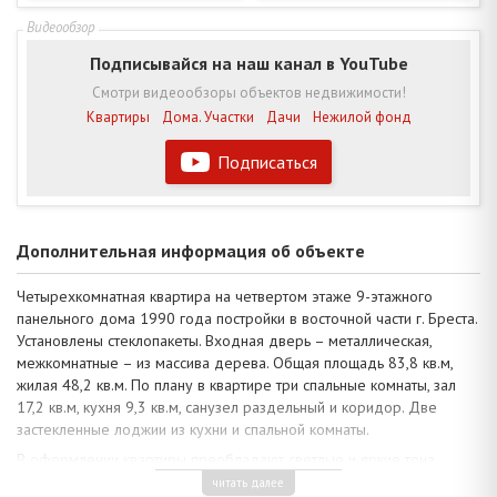
Подписывайся на наш канал в YouTube
Смотри видеообзоры объектов недвижимости!
Квартиры
Дома. Участки
Дачи
Нежилой фонд
Подписаться
Дополнительная информация об объекте
Четырехкомнатная квартира на четвертом этаже 9-этажного
панельного дома 1990 года постройки в восточной части г. Бреста.
Установлены стеклопакеты. Входная дверь – металлическая,
межкомнатные – из массива дерева. Общая площадь 83,8 кв.м,
жилая 48,2 кв.м. По плану в квартире три спальные комнаты, зал
17,2 кв.м, кухня 9,3 кв.м, санузел раздельный и коридор. Две
застекленные лоджии из кухни и спальной комнаты.
В оформлении квартиры преобладают светлые и яркие тона,
классические тенденции, сделан хороший ремонт: потолки высотой
читать далее