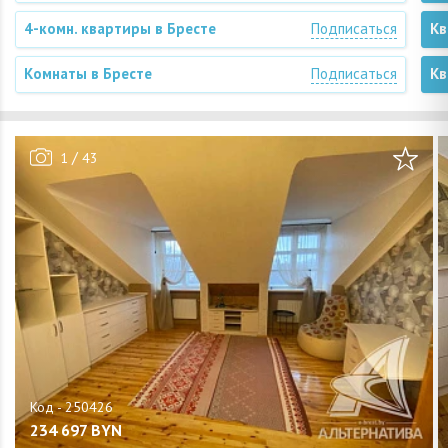
4-комн. квартиры в Бресте
Подписаться
Кв
Комнаты в Бресте
Подписаться
Кв
/
1
43
234 697
BYN