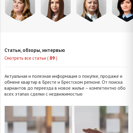
Михайлова
Попова
Петрань
Шевчу
Оксана
Елизавета
Надежда
Марин
Владимировна
Викторовна
Николаевна
Викторо
Статьи, обзоры, интервью
Смотреть все статьи (
89
)
Актуальная и полезная информация о покупке, продаже и
обмене квартир в Бресте и Брестском регионе. От поиска
вариантов до переезда в новое жилье – компетентно обо
всех этапах сделки с недвижимостью