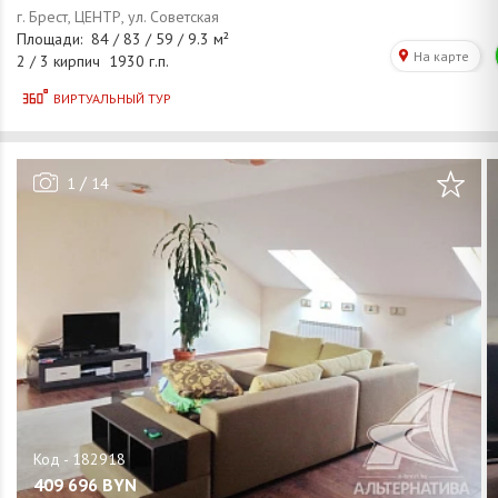
/
1
14
409 696
BYN