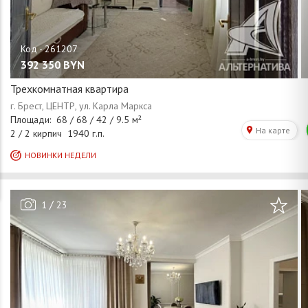
392 350
BYN
Трехкомнатная квартира
/
1
23