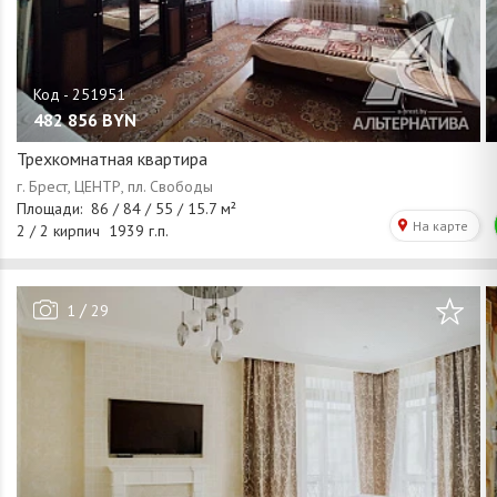
482 856
BYN
Трехкомнатная квартира
/
1
29