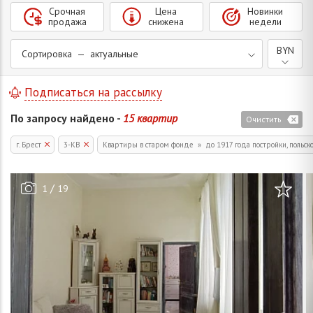
Срочная
Цена
Новинки
продажа
снижена
недели
BYN
Сортировка — актуальные
Подписаться на рассылку
По запросу найдено -
15 квартир
Очистить
г. Брест
3-КВ
Квартиры в старом фонде » до 1917 года постройки, польск
/
1
19