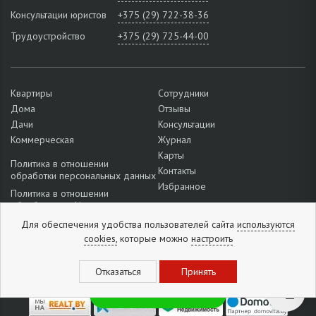
Консультации юристов
+375 (29) 722-38-36
Трудоустройство
+375 (29) 725-44-00
Квартиры
Сотрудники
Дома
Отзывы
Дачи
Консультации
Коммерческая
Журнал
Карты
Политика в отношении
Контакты
обработки персональных данных
Избранное
Политика в отношении
обработки cookie
Подробнее о настройках файлов
Для обеспечения удобства пользователей сайта
используются
cookie
cookies,
которые можно
настроить
Отзывы:
5
из
5
(
1296
отзывов
)
Рассылка новинок