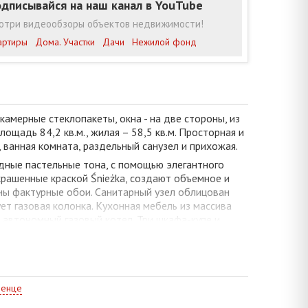
дписывайся на наш канал в YouTube
отри видеообзоры объектов недвижимости!
артиры
Дома. Участки
Дачи
Нежилой фонд
амерные стеклопакеты, окна - на две стороны, из
щадь 84,2 кв.м., жилая – 58,5 кв.м. Просторная и
, ванная комната, раздельный санузел и прихожая.
дные пастельные тона, с помощью элегантного
крашенные краской Śnieżka, создают объемное и
аны фактурные обои. Санитарный узел облицован
ет газовая колонка. Кухонная мебель из массива
 автономный газовый котел. Три шкафа-купе и
уратное состояние подъезда. Тамбур рассчитан на
менце