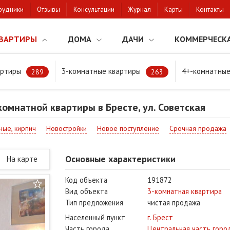
рудники
Отзывы
Консультации
Журнал
Карты
Контакты
ВАРТИРЫ
ДОМА
ДАЧИ
КОММЕРЧЕСК
артиры
3-комнатные квартиры
4+-комнатные
натной квартиры в Бресте, ул. Советская
289
263
омнатной квартиры в Бресте, ул. Советская
ные, кирпич
Новостройки
Новое поступление
Срочная продажа
Основные характеристики
На карте
Код объекта
191872
Вид объекта
3-комнатная квартира
Тип предложения
чистая продажа
Населенный пункт
г. Брест
Часть города
Центральная часть горо