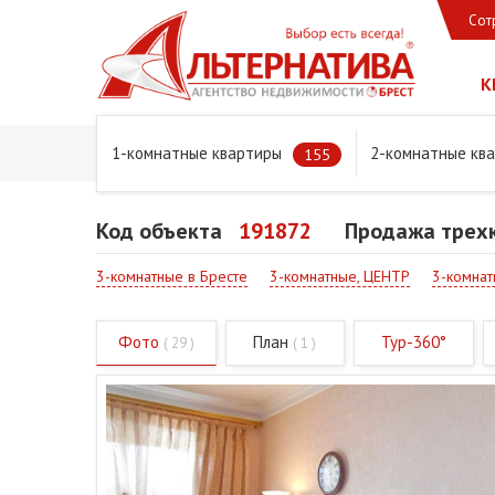
Сот
К
1-комнатные квартиры
2-комнатные кв
Главная
Предложения
Квартиры
Продажа трехком
155
Код объекта
191872
Продажа трехк
3-комнатные в Бресте
3-комнатные, ЦЕНТР
3-комнат
Фото
План
Тур-360°
( 29 )
( 1 )