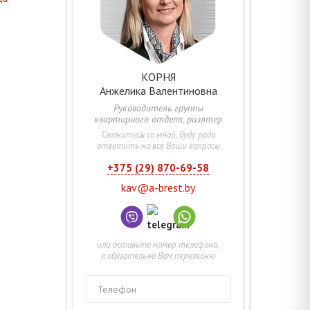
КОРНЯ
Анжелика
Валентиновна
Руководитель группы
квартирного отдела, риэлтер
Свяжитесь со мной, буду рада
ответить на все Ваши вопросы
+375 (29) 870-69-58
kav@a-brest.by
или оставьте номер телефона,
я обязательно Вам перезвоню
Телефон