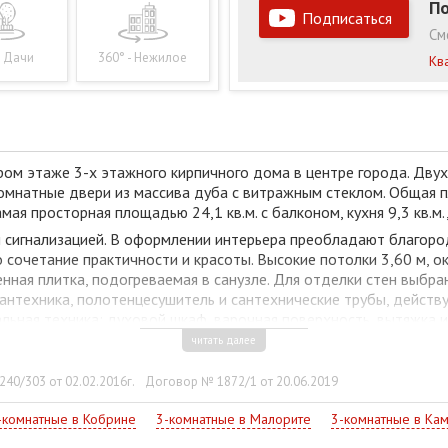
По
Подписаться
См
- Дачи
360° - Нежилое
Кв
ом этаже 3-х этажного кирпичного дома в центре города. Двухк
натные двери из массива дуба с витражным стеклом. Общая пло
ая просторная площадью 24,1 кв.м. с балконом, кухня 9,3 кв.м.
 сигнализацией. В оформлении интерьера преобладают благоро
сочетание практичности и красоты. Высокие потолки 3,60 м, о
нная плитка, подогреваемая в санузле. Для отделки стен выбр
антехника, полотенцесушитель и сантехнические трубы, действу
льная техника: духовой шкаф, варочная поверхность, вытяжка и
илых и общих помещениях. Телефонизация, домофон. Чистое акк
читать далее
40/303 от 02.02.2016г.
Договор № 1872/1 от 20.06.2019
 об объекте!
-комнатные в Кобрине
3-комнатные в Малорите
3-комнатные в Ка