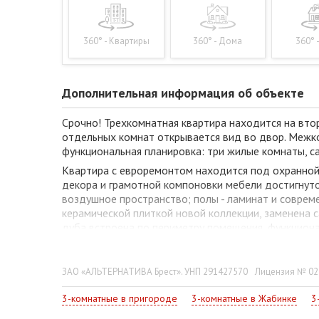
360° - Квартиры
360° - Дома
360° 
Дополнительная информация об объекте
Срочно! Трехкомнатная квартира находится на втор
отдельных комнат открывается вид во двор. Межком
функциональная планировка: три жилые комнаты, сам
Квартира с евроремонтом находится под охранной
декора и грамотной компоновки мебели достигнуто 
воздушное пространство; полы - ламинат и совреме
керамической плиткой новой коллекции, заменена с
дуба встроена по периметру помещения, функциона
встроенные полки – удобная система хранения в ж
две квартиры.
ЗАО «АЛЬТЕРНАТИВА Брест». УНП 291427570
Лицензия № 022
Свяжитесь с нашим специалистом, чтобы узнать все
3-комнатные в пригороде
3-комнатные в Жабинке
3