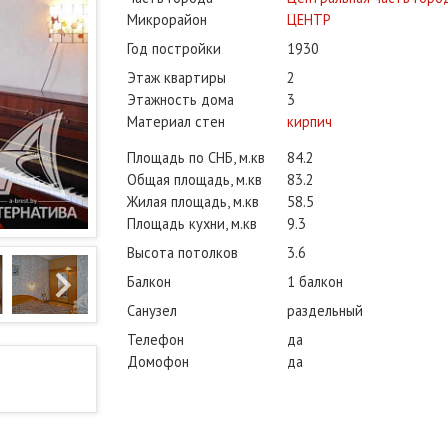
Микрорайон
ЦЕНТР
Год постройки
1930
Этаж квартиры
2
Этажность дома
3
Материал стен
кирпич
Площадь по СНБ, м.кв
84.2
Общая площадь, м.кв
83.2
Жилая площадь, м.кв
58.5
Площадь кухни, м.кв
9.3
Высота потолков
3.6
Балкон
1 балкон
Санузел
раздельный
Телефон
да
Домофон
да