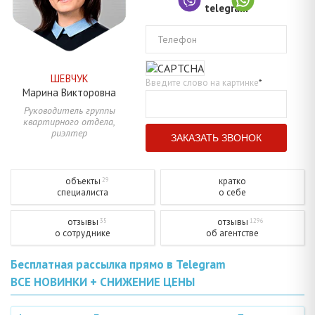
Телефон
ШЕВЧУК
Введите слово на картинке
*
Марина
Викторовна
Руководитель группы
квартирного отдела,
риэлтер
объекты
кратко
29
специалиста
о себе
отзывы
отзывы
35
1296
о сотруднике
об агентстве
Бесплатная рассылка прямо в Telegram
ВСЕ НОВИНКИ + СНИЖЕНИЕ ЦЕНЫ