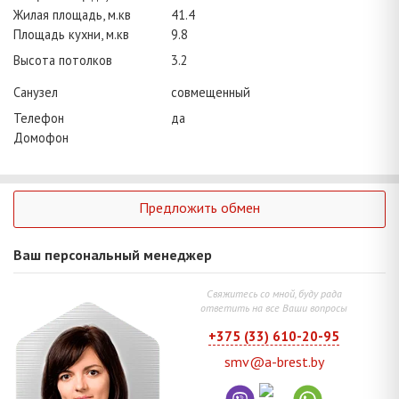
Жилая площадь, м.кв
41.4
Площадь кухни, м.кв
9.8
Высота потолков
3.2
Санузел
совмещенный
Телефон
да
Домофон
Предложить обмен
Ваш персональный менеджер
Свяжитесь со мной, буду рада
ответить на все Ваши вопросы
+375 (33) 610-20-95
smv@a-brest.by