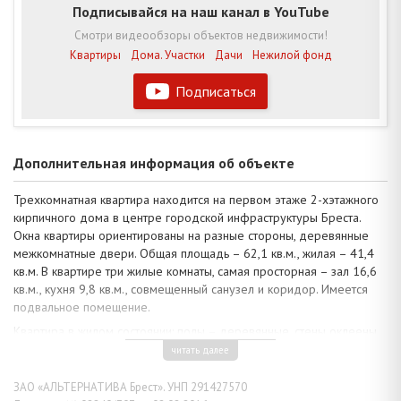
Подписывайся на наш канал в YouTube
Смотри видеообзоры объектов недвижимости!
Квартиры
Дома. Участки
Дачи
Нежилой фонд
Подписаться
Дополнительная информация об объекте
Трехкомнатная квартира находится на первом этаже 2-хэтажного
кирпичного дома в центре городской инфраструктуры Бреста.
Окна квартиры ориентированы на разные стороны, деревянные
межкомнатные двери. Общая площадь – 62,1 кв.м., жилая – 41,4
кв.м. В квартире три жилые комнаты, самая просторная – зал 16,6
кв.м., кухня 9,8 кв.м., совмещенный санузел и коридор. Имеется
подвальное помещение.
Квартира в жилом состоянии: полы – деревянные, стены оклеены.
Внутреннее пространство визуально объемнее и светлее за счет
читать далее
высоких потолков 3,2 м, позволяющих возвести антресольный
уровень или создать интересный дизайн интерьера.
ЗАО «АЛЬТЕРНАТИВА Брест». УНП 291427570