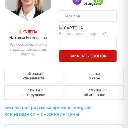
Телефон
ШКУЛЕПА
Введите слово на картинке
*
Наталья
Евгеньевна
Руководитель группы
квартирного отдела,
риэлтер
объекты
кратко
83
специалиста
о себе
отзывы
отзывы
93
1296
о сотруднике
об агентстве
Бесплатная рассылка прямо в Telegram
ВСЕ НОВИНКИ + СНИЖЕНИЕ ЦЕНЫ