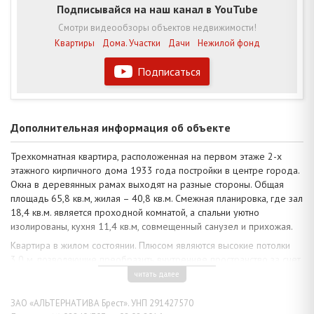
Подписывайся на наш канал в YouTube
Смотри видеообзоры объектов недвижимости!
Квартиры
Дома. Участки
Дачи
Нежилой фонд
Подписаться
Дополнительная информация об объекте
Трехкомнатная квартира, расположенная на первом этаже 2-х
этажного кирпичного дома 1933 года постройки в центре города.
Окна в деревянных рамах выходят на разные стороны. Общая
площадь 65,8 кв.м, жилая – 40,8 кв.м. Смежная планировка, где зал
18,4 кв.м. является проходной комнатой, а спальни уютно
изолированы, кухня 11,4 кв.м, совмещенный санузел и прихожая.
Квартира в жилом состоянии. Плюсом являются высокие потолки
3,0 м, позволяющие преобразить внутреннее пространство за счет
возведения антресольного уровня и интересного оформления
читать далее
интерьера. Телефонизация. Предложение может заинтересовать
активных и деловых людей с целью реализации коммерческого
ЗАО «АЛЬТЕРНАТИВА Брест». УНП 291427570