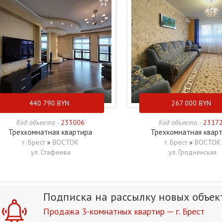
440 790
BYN
267 000
BYN
Код объекта -
233006
Код объекта -
2317
Трехкомнатная квартира
Трехкомнатная квар
г. Брест
»
ВОСТОК
г. Брест
»
ВОСТОК
ул. Стафеева
ул. Гродненская
Подписка на рассылку
новых объек
Продажа 3-комнатных квартир — г. Брест