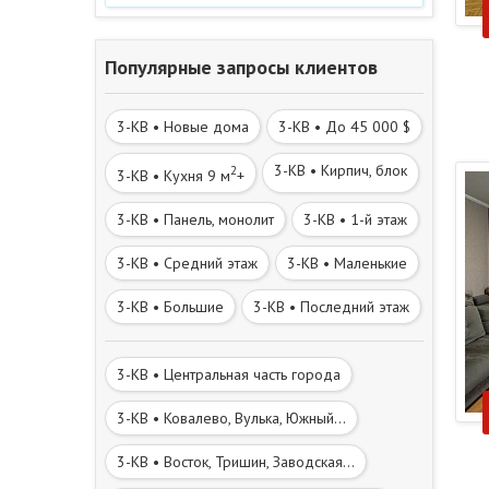
Популярные запросы клиентов
3-КВ • Новые дома
3-КВ • До 45 000 $
3-КВ • Кирпич, блок
2
3-КВ • Кухня 9 м
+
3-КВ • Панель, монолит
3-КВ • 1-й этаж
3-КВ • Средний этаж
3-КВ • Маленькие
3-КВ • Большие
3-КВ • Последний этаж
3-КВ • Центральная часть города
3-КВ • Ковалево, Вулька, Южный...
3-КВ • Восток, Тришин, Заводская...