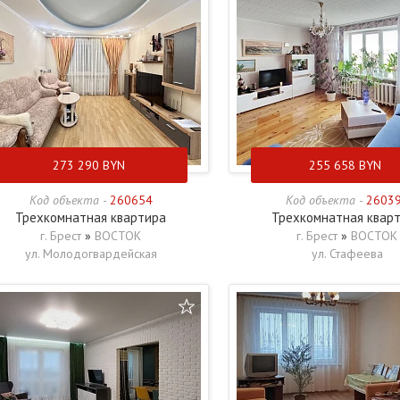
273 290
BYN
255 658
BYN
Код объекта -
260654
Код объекта -
2603
Трехкомнатная квартира
Трехкомнатная квар
г. Брест
»
ВОСТОК
г. Брест
»
ВОСТОК
ул. Молодогвардейская
ул. Стафеева