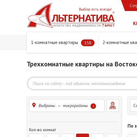
Сот
К
1-комнатные квартиры
2-комнатные кв
Главная
Предложения
Квартиры
Трехкомнатные 
158
Трехкомнатные квартиры на Восток
Выбраны — микрорайоны
С
1
По 
Кол-во комнат