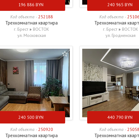
196 886
BYN
240 965
BYN
Код объекта -
252188
Код объекта -
2510
Трехкомнатная квартира
Трехкомнатная квар
г. Брест
»
ВОСТОК
г. Брест
»
ВОСТОК
ул. Московская
ул. Гродненская
240 500
BYN
440 790
BYN
Код объекта -
250920
Код объекта -
2505
Трехкомнатная квартира
Трехкомнатная квар