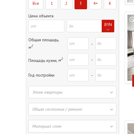
ВОС
Все
1
2
3
4+
K
Цена объекта
BYN
Общая площадь,
-
2
м
2
-
Площадь кухни,
м
-
Год постройки