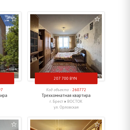
207 700
BYN
97
Код объекта -
260772
тира
Трехкомнатная квартира
г. Брест
»
ВОСТОК
ул. Орловская