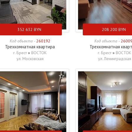
352 632
BYN
208 200
BYN
Код объекта -
260192
Код объекта -
2600
Трехкомнатная квартира
Трехкомнатная квар
г. Брест
»
ВОСТОК
г. Брест
»
ВОСТОК
ул. Московская
ул. Ленинградская