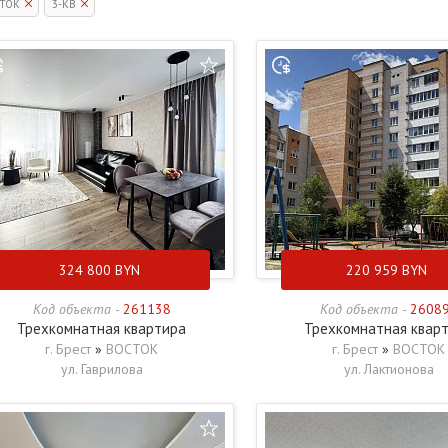
ТОК
3-КВ
324 800
BYN
220 959
BYN
Код объекта -
261138
Код объекта -
2608
Трехкомнатная квартира
Трехкомнатная квар
г. Брест
»
ВОСТОК
г. Брест
»
ВОСТОК
ул. Гаврилова
ул. Лактионова