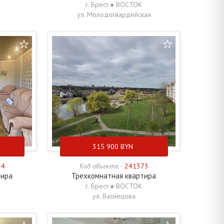
г. Брест
»
ВОСТОК
ул. Молодогвардейская
315 900
BYN
34
Код объекта -
241373
тира
Трехкомнатная квартира
г. Брест
»
ВОСТОК
ул. Васнецова