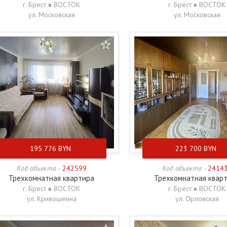
г. Брест
»
ВОСТОК
г. Брест
»
ВОСТОК
ул. Московская
ул. Московская
195 776
BYN
223 700
BYN
Код объекта -
242599
Код объекта -
2414
Трехкомнатная квартира
Трехкомнатная квар
г. Брест
»
ВОСТОК
г. Брест
»
ВОСТОК
ул. Кривошеина
ул. Орловская