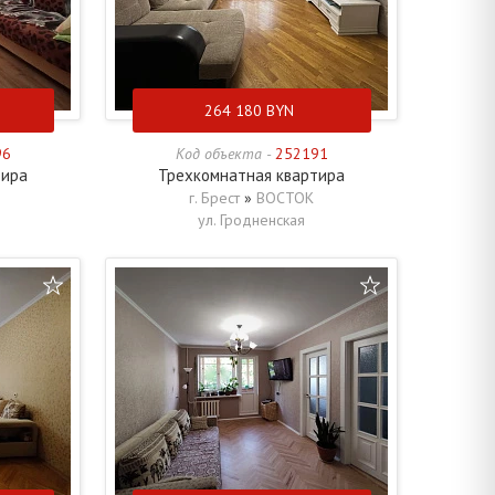
264 180
BYN
96
Код объекта -
252191
тира
Трехкомнатная квартира
г. Брест
»
ВОСТОК
ул. Гродненская