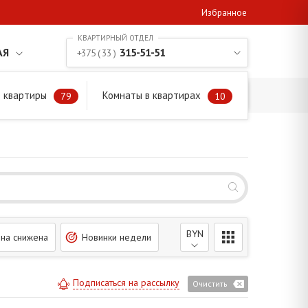
Избранное
АЯ
315-51-51
+375 ( 33 )
 квартиры
Комнаты в квартирах
79
10
BYN
на снижена
Новинки недели
Подписаться на рассылку
Очистить