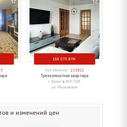
188 070
BYN
25
Код объекта -
221822
тира
Трехкомнатная квартира
г. Брест
»
ВОСТОК
ул. Московская
тов и изменений цен