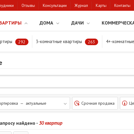
рудники
Отзывы
Консультации
Журнал
Карты
Контакты
ВАРТИРЫ
ДОМА
ДАЧИ
КОММЕРЧЕСК
артиры
3-комнатные квартиры
4+-комнатные
квартиры на Востоке
292
263
е
ортировка — актуальные
Срочная продажа
Це
запросу найдено -
30 квартир