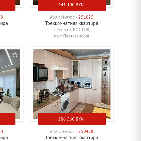
241 100
BYN
68
Код объекта -
251025
тира
Трехкомнатная квартира
г. Брест
»
ВОСТОК
пр-т Партизанский
286 560
BYN
84
Код объекта -
250428
тира
Трехкомнатная квартира