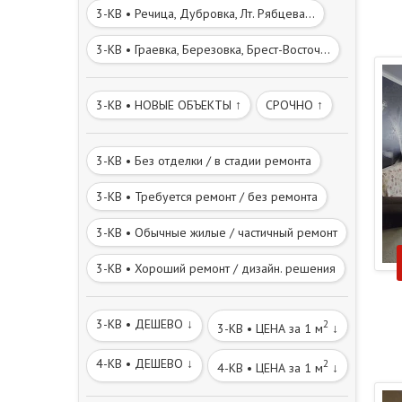
3-КВ • Речица, Дубровка, Лт. Рябцева...
3-КВ • Граевка, Березовка, Брест-Восточ...
3-КВ • НОВЫЕ ОБЪЕКТЫ ↑
СРОЧНО ↑
3-КВ • Без отделки / в стадии ремонта
3-КВ • Требуется ремонт / без ремонта
3-КВ • Обычные жилые / частичный ремонт
3-КВ • Хороший ремонт / дизайн. решения
3-КВ • ДЕШЕВО ↓
2
3-КВ • ЦЕНА за 1 м
↓
4-КВ • ДЕШЕВО ↓
2
4-КВ • ЦЕНА за 1 м
↓