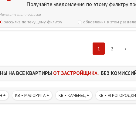
Получайте уведомления по этому фильтру пр
Изменить тип подписки
рассылка по текущему фильтру
обновления в этом разделе
1
2
›
НЫ НА ВСЕ КВАРТИРЫ
ОТ ЗАСТРОЙЩИКА.
БЕЗ КОМИССИЙ
Н +
КВ • МАЛОРИТА +
КВ • КАМЕНЕЦ +
КВ • АГРОГОРОДКИ