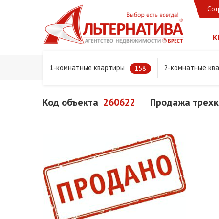
Сот
К
1-комнатные квартиры
2-комнатные кв
Главная
Предложения
Квартиры
Продажа трехком
158
Код объекта
260622
Продажа трехко