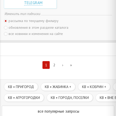
TELEGRAM
Изменить тип подписки
рассылка по текущему фильтру
обновления в этом разделе каталога
все новинки и изменения на сайте
1
2
›
»
КВ • ПРИГОРОД
КВ • ЖАБИНКА +
КВ • КОБРИН +
КВ • АГРОГОРОДКИ
КВ • ГОРОДА, ПОСЕЛКИ
КВ • ВНЕ 
все популярные запросы