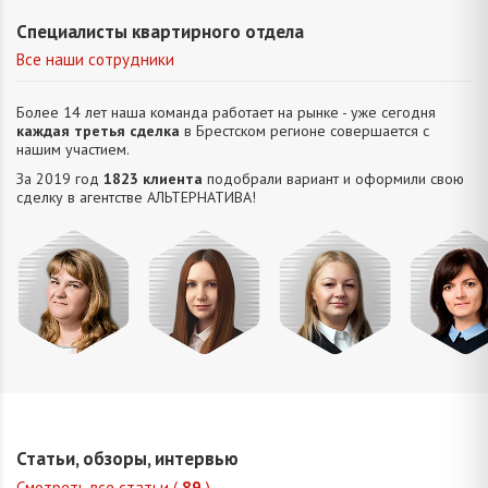
Специалисты квартирного отдела
Все наши сотрудники
Более 14 лет наша команда работает на рынке - уже сегодня
каждая третья сделка
в Брестском регионе совершается с
нашим участием.
За 2019 год
1823 клиента
подобрали вариант и оформили свою
сделку в агентстве АЛЬТЕРНАТИВA!
Михайлова
Попова
Петрань
Шевчу
Оксана
Елизавета
Надежда
Марин
Владимировна
Викторовна
Николаевна
Викторо
Статьи, обзоры, интервью
Смотреть все статьи (
89
)