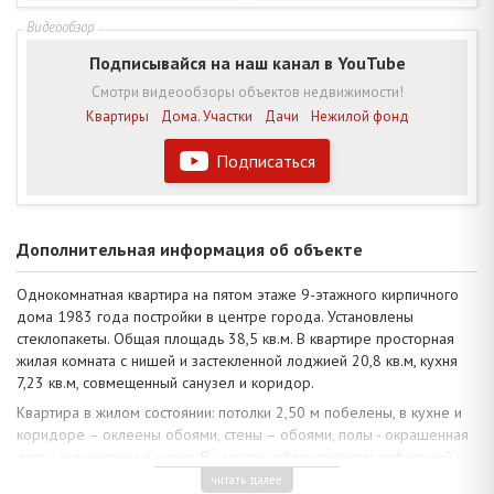
Подписывайся на наш канал в YouTube
Смотри видеообзоры объектов недвижимости!
Квартиры
Дома. Участки
Дачи
Нежилой фонд
Подписаться
Дополнительная информация об объекте
Однокомнатная квартира на пятом этаже 9-этажного кирпичного
дома 1983 года постройки в центре города. Установлены
стеклопакеты. Общая площадь 38,5 кв.м. В квартире просторная
жилая комната с нишей и застекленной лоджией 20,8 кв.м, кухня
7,23 кв.м, совмещенный санузел и коридор.
Квартира в жилом состоянии: потолки 2,50 м побелены, в кухне и
коридоре – оклеены обоями, стены – обоями, полы - окрашенная
доска и линолеум в кухне. В санузле, облицованном кафельной
плиткой, имеется необходимая сантехника, ванна. Кухонный
читать далее