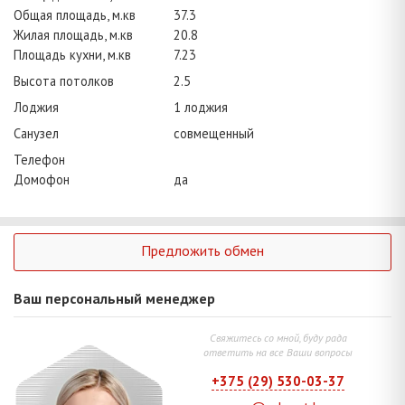
Общая площадь, м.кв
37.3
Жилая площадь, м.кв
20.8
Площадь кухни, м.кв
7.23
Высота потолков
2.5
Лоджия
1 лоджия
Санузел
совмещенный
Телефон
Домофон
да
Предложить обмен
Ваш персональный менеджер
Свяжитесь со мной, буду рада
ответить на все Ваши вопросы
+375 (29) 530-03-37