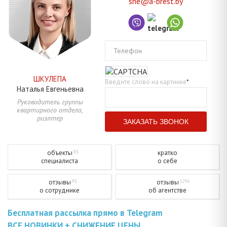
sne@a-brest.by
Телефон
ШКУЛЕПА
Введите слово на картинке
*
Наталья
Евгеньевна
Руководитель группы
квартирного отдела,
риэлтер
объекты
кратко
83
специалиста
о себе
отзывы
отзывы
93
1296
о сотруднике
об агентстве
Бесплатная рассылка прямо в Telegram
ВСЕ НОВИНКИ + СНИЖЕНИЕ ЦЕНЫ