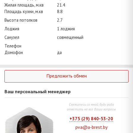
Жилая площадь, м.кв
21.4
Площадь кухни, м.кв
8.8
Высота потолков
2.7
Лоджия
1 лоджия
Санузел
совмещенный
Телефон
Домофон
да
Предложить обмен
Ваш персональный менеджер
Свяжитесь со мной, буду рада
ответить на все Ваши вопросы
+375 (29) 840-53-20
pva@a-brest.by