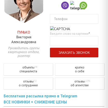
Телефон
ПУНЬКО
Введите слово на картинке
*
Виктория
Александровна
Руководитель группы
квартирного отдела,
риэлтер
объекты
кратко
58
специалиста
о себе
отзывы
отзывы
52
1296
о сотруднике
об агентстве
Бесплатная рассылка прямо в Telegram
ВСЕ НОВИНКИ + СНИЖЕНИЕ ЦЕНЫ