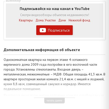
Подписывайся на наш канал в YouTube
Смотри видеообзоры объектов недвижимости!
Квартиры
Дома. Участки
Дачи
Нежилой фонд
Подписаться
Дополнительная информация об объекте
Однокомнатная квартира на первом этаже 4-хэтажного
кирпичного дома 2009 года постройки в юго-восточной части
города. Установлены стеклопакеты. Входная дверь –
металлическая, межкомнатные – МДФ. Общая площадь 41,3 кв.м. В
квартире просторная жилая комната 21,4 кв.м. с нишей и лоджией,
кухня 8,8 кв.м, совмещенный санузел и коридор. Имеется
подвальное помещение.
Квартира в аккуратном жилом состоянии, комната освобождена от
мебели и предметов интерьера, в кухне остается встроенный
читать далее
гарнитур и газовая плита. Потолки 2,72 м окрашены краской, полы -