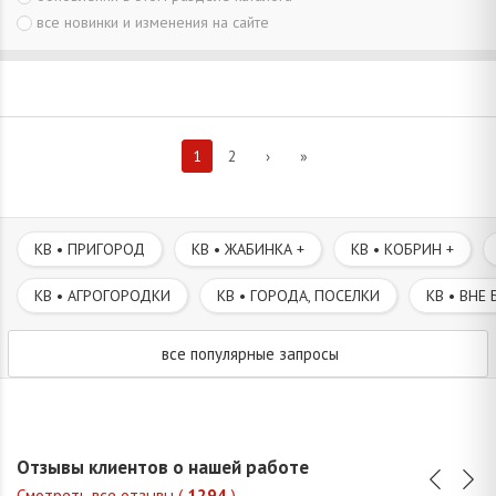
все новинки и изменения на сайте
1
2
›
»
КВ • ПРИГОРОД
КВ • ЖАБИНКА +
КВ • КОБРИН +
КВ • АГРОГОРОДКИ
КВ • ГОРОДА, ПОСЕЛКИ
КВ • ВНЕ 
все популярные запросы
Отзывы клиентов о нашей работе
Смотреть все отзывы (
1294
)