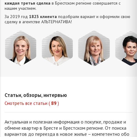
каждая третья сделка
в Брестском регионе совершается с
нашим участием.
За 2019 год
1823 клиента
подобрали вариант и оформили свою
сделку в агентстве АЛЬТЕРНАТИВA!
Домни
Шкулепа
Окуба
Корня
Ирина
Наталья
Валерия
Анжелика
Юрьевн
Евгеньевна
Сергеевна
Валентиновна
Статьи, обзоры, интервью
Смотреть все статьи (
89
)
Актуальная и полезная информация о покупке, продаже и
обмене квартир в Бресте и Брестском регионе. От поиска
вариантов до переезда в новое жилье – компетентно обо