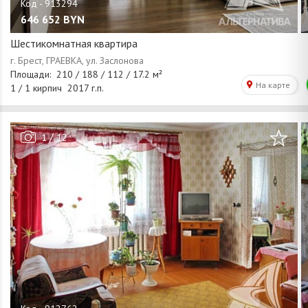
646 652
BYN
Шестикомнатная квартира
/
1
12