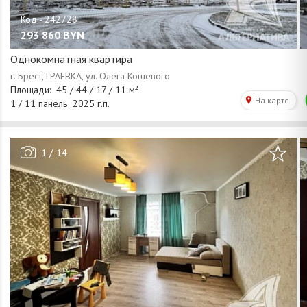
293 860
BYN
Однокомнатная квартира
/
1
14