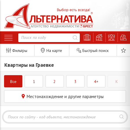
Фильтры
На карте
Быстрый поиск
Квартиры на Граевке
Все
1
2
3
4+
K
Местонахождение и другие параметры