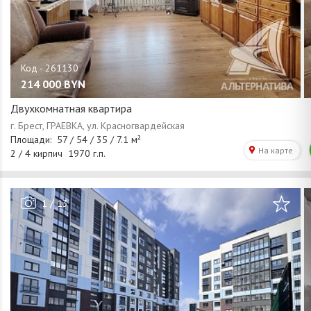
214 000
BYN
Двухкомнатная квартира
/
1
13