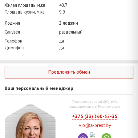
Жилая площадь, м.кв
40.7
Площадь кухни, м.кв
9.9
Лоджия
2 лоджии
Санузел
раздельный
Телефон
да
Домофон
да
Предложить обмен
Ваш персональный менеджер
Свяжитесь со мной, буду рада
ответить на все Ваши вопросы
+375 (33) 360-32-35
vjb@a-brest.by