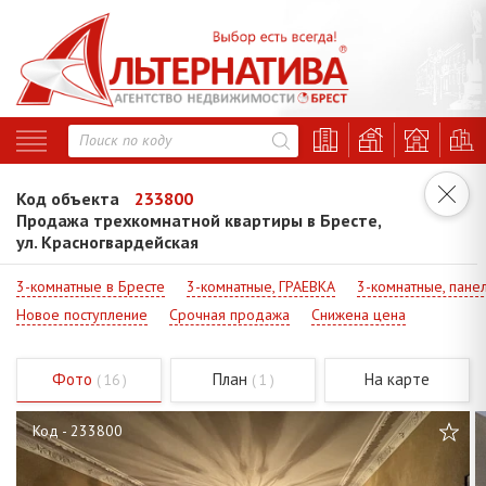
Код объекта
233800
Продажа трехкомнатной квартиры в Бресте,
ул. Красногвардейская
3-комнатные в Бресте
3-комнатные, ГРАЕВКА
3-комнатные, пане
Новое поступление
Срочная продажа
Снижена цена
Фото
План
На карте
( 16 )
( 1 )
Код - 233800