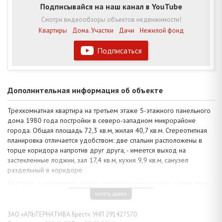
Подписывайся на наш канал в YouTube
Смотри видеообзоры объектов недвижимости!
Квартиры
Дома. Участки
Дачи
Нежилой фонд
Подписаться
Дополнительная информация об объекте
Трехкомнатная квартира на третьем этаже 5-этажного панельного
дома 1980 года постройки в северо-западном микрорайоне
города. Общая площадь 72,3 кв.м, жилая 40,7 кв.м. Стереотипная
планировка отличается удобством: две спальни расположены в
торце коридора напротив друг друга, - имеется выход на
застекленные лоджии, зал 17,4 кв.м, кухня 9,9 кв.м, санузел
раздельный в коридоре.
Квартира в аккуратном жилом состоянии: потолки окрашены, полы
– ламинат, в коридоре и кухне - линолеум, стены оклеены обоями
читать далее
и фотообоями. Санузел облицован кафельной плиткой, чугунная
ванна. Телефонизация, домофон. Удобный и мобильный
ЗАО «АЛЬТЕРНАТИВА Брест». УНП 291427570