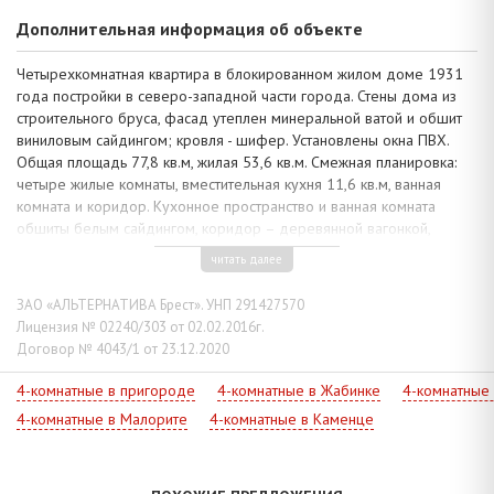
Дополнительная информация об объекте
Четырехкомнатная квартира в блокированном жилом доме 1931
года постройки в северо-западной части города. Стены дома из
строительного бруса, фасад утеплен минеральной ватой и обшит
виниловым сайдингом; кровля - шифер. Установлены окна ПВХ.
Общая площадь 77,8 кв.м, жилая 53,6 кв.м. Смежная планировка:
четыре жилые комнаты, вместительная кухня 11,6 кв.м, ванная
комната и коридор. Кухонное пространство и ванная комната
обшиты белым сайдингом, коридор – деревянной вагонкой,
сохранены балочные потолки 2,70 м, полы – доска. В комнатах
читать далее
требуется внутренняя отделка.
Коммуникации: электричество, газ (отопление - газовый котел),
ЗАО «АЛЬТЕРНАТИВА Брест». УНП 291427570
водоснабжение, - централизованные, канализация – автономная.
Лицензия № 02240/303 от 02.02.2016г.
Телефонизация.
Договор № 4043/1 от 23.12.2020
Земельный участок площадью 0,0750 га огорожен забором, растут
4-комнатные в пригороде
4-комнатные в Жабинке
4-комнатные
многолетние плодовые деревья. В аренде дополнительный
4-комнатные в Малорите
4-комнатные в Каменце
земельный участок 0,0400 га для ведения огородничества.
Для нас важен ваш звонок!