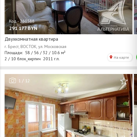
291 177
BYN
Двухкомнатная квартира
/
1
12