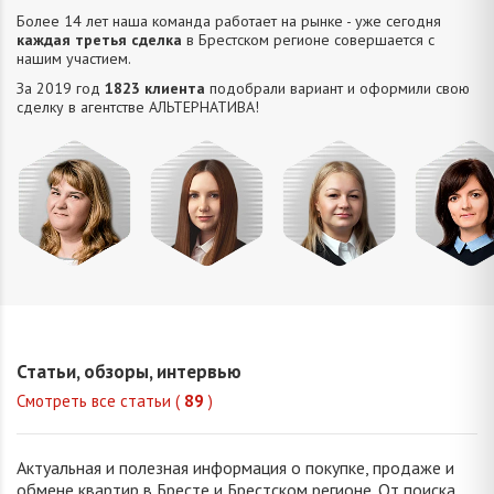
Более 14 лет наша команда работает на рынке - уже сегодня
каждая третья сделка
в Брестском регионе совершается с
нашим участием.
За 2019 год
1823 клиента
подобрали вариант и оформили свою
сделку в агентстве АЛЬТЕРНАТИВA!
Михайлова
Попова
Петрань
Шевчу
Оксана
Елизавета
Надежда
Марин
Владимировна
Викторовна
Николаевна
Викторо
Статьи, обзоры, интервью
Смотреть все статьи (
89
)
Актуальная и полезная информация о покупке, продаже и
обмене квартир в Бресте и Брестском регионе. От поиска