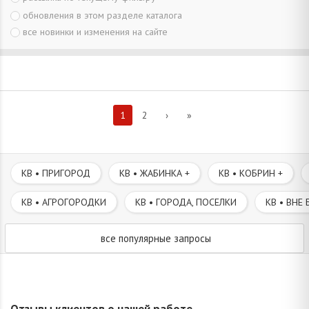
обновления в этом разделе каталога
все новинки и изменения на сайте
1
2
›
»
КВ • ПРИГОРОД
КВ • ЖАБИНКА +
КВ • КОБРИН +
КВ • АГРОГОРОДКИ
КВ • ГОРОДА, ПОСЕЛКИ
КВ • ВНЕ 
все популярные запросы
Отзывы клиентов о нашей работе