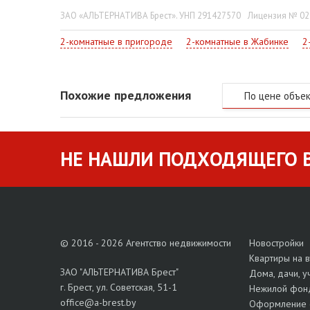
ЗАО «АЛЬТЕРНАТИВА Брест». УНП 291427570
Лицензия № 022
2-комнатные в пригороде
2-комнатные в Жабинке
2
Похожие предложения
По цене объе
НЕ НАШЛИ ПОДХОДЯЩЕГО В
© 2016 - 2026 Агентство недвижимости
Новостройки
Квартиры на 
ЗАО "АЛЬТЕРНАТИВА Брест"
Дома, дачи, у
г. Брест, ул. Советская, 51-1
Нежилой фон
office@a-brest.by
Оформление 