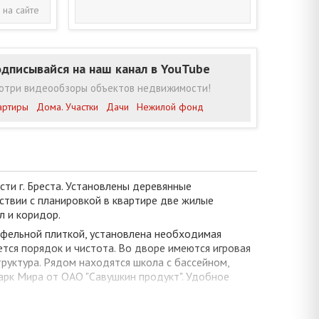
 на сайте
дписывайся на наш канал в YouTube
отри видеообзоры объектов недвижимости!
артиры
Дома. Участки
Дачи
Нежилой фонд
ти г. Бреста. Установлены деревянные
тствии с планировкой в квартире две жилые
л и коридор.
кафельной плиткой, установлена необходимая
тся порядок и чистота. Во дворе имеются игровая
руктура. Рядом находятся школа с бассейном,
парк Мира от ОАО "Савушкин продукт". Удобное