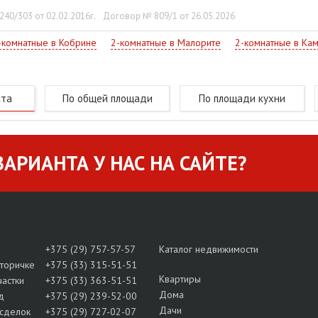
40/303 от 02.02.2016г.
Договор № 809/1 от 26.05.2026
-комнатные в Кобрине
2-комнатные в Малорите
2-комнатные в Ка
кта
По общей площади
По площади кухни
АРИАНТА У НАС НА САЙТЕ?
+375 (29) 757-57-57
Каталог недвижимости
вторичке
+375 (33) 315-51-51
Квартиры
частки
+375 (33) 363-51-51
Дома
д
+375 (29) 239-52-00
Дачи
сделок
+375 (29) 727-02-07