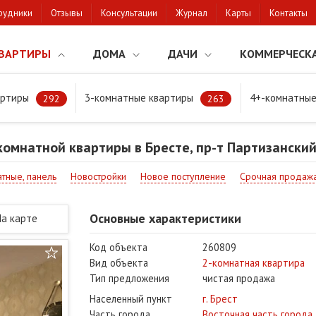
рудники
Отзывы
Консультации
Журнал
Карты
Контакты
ВАРТИРЫ
ДОМА
ДАЧИ
КОММЕРЧЕСК
артиры
3-комнатные квартиры
4+-комнатные
натной квартиры в Бресте, пр-т Партизанский
292
263
омнатной квартиры в Бресте, пр-т Партизански
тные, панель
Новостройки
Новое поступление
Срочная продаж
Основные характеристики
На карте
Код объекта
260809
Вид объекта
2-комнатная квартира
Тип предложения
чистая продажа
Населенный пункт
г. Брест
Часть города
Восточная часть города