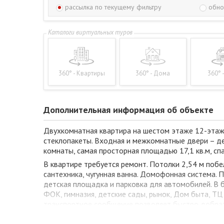
рассылка по текущему фильтру
обно
360° - Квартиры
360° - Дома
360° 
Дополнительная информация об объекте
Двухкомнатная квартира на шестом этаже 12-этажн
стеклопакеты. Входная и межкомнатные двери – дер
комнаты, самая просторная площадью 17,1 кв.м, спа
В квартире требуется ремонт. Потолки 2,54 м поб
сантехника, чугунная ванна. Домофонная система.
детская площадка и парковка для автомобилей. В 
ФОК, гимназия, детские сады, рынок, Дом быта, ТЦ
транспортное сообщение позволяет быстро добрат
Сделайте правильный выбор!