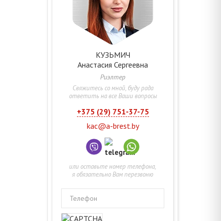
КУЗЬМИЧ
Анастасия
Сергеевна
Риэлтер
Свяжитесь со мной, буду рада
ответить на все Ваши вопросы
+375 (29) 751-37-75
kac@a-brest.by
или оставьте номер телефона,
я обязательно Вам перезвоню
Телефон