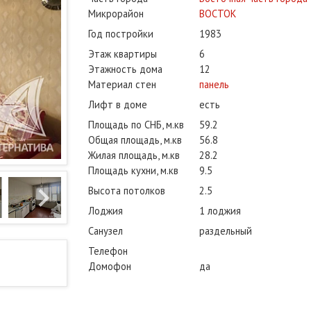
Микрорайон
ВОСТОК
Год постройки
1983
Этаж квартиры
6
Этажность дома
12
Материал стен
панель
Лифт в доме
есть
Площадь по СНБ, м.кв
59.2
Общая площадь, м.кв
56.8
Жилая площадь, м.кв
28.2
Площадь кухни, м.кв
9.5
Высота потолков
2.5
Лоджия
1 лоджия
Санузел
раздельный
Телефон
Домофон
да