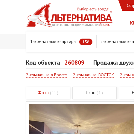
Сот
К
1-комнатные квартиры
2-комнатные кв
Главная
Предложения
Квартиры
Продажа двухком
158
Код объекта
260809
Продажа двухк
2-комнатные в Бресте
2-комнатные, ВОСТОК
2-комна
Фото
План
( 11 )
( 1 )