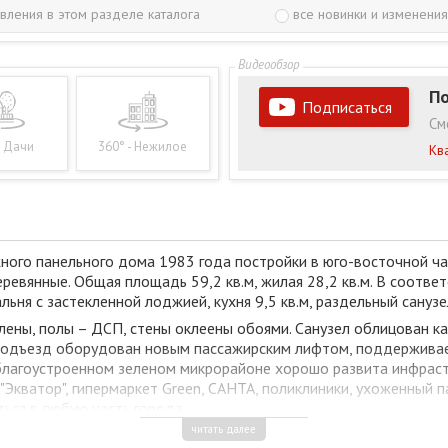
вления в этом разделе каталога
все новинки и изменения
По
Подписаться
См
- Дачи
360° - Нежилое
Кв
ого панельного дома 1983 года постройки в юго-восточной час
евянные. Общая площадь 59,2 кв.м, жилая 28,2 кв.м. В соотве
льня с застекленной лоджией, кухня 9,5 кв.м, раздельный санузе
елены, полы – ДСП, стены оклеены обоями. Санузел облицован 
 Подъезд оборудован новым пассажирским лифтом, поддерживае
благоустроенном зеленом микрорайоне хорошо развита инфраст
 "Экватор", гипермаркет Green, САНТА, поликлиники, ухоженный 
ься в любую часть города.
читать далее