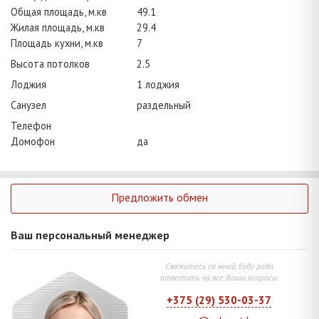
Общая площадь, м.кв
49.1
Жилая площадь, м.кв
29.4
Площадь кухни, м.кв
7
Высота потолков
2.5
Лоджия
1 лоджия
Санузел
раздельный
Телефон
Домофон
да
Предложить обмен
Ваш персональный менеджер
Свяжитесь со мной, буду рада
ответить на все Ваши вопросы
+375 (29) 530-03-37