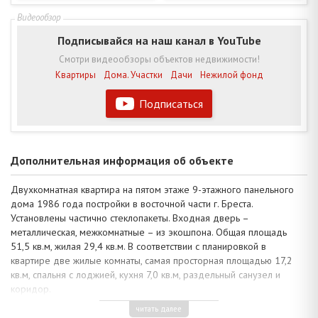
Подписывайся на наш канал в YouTube
Смотри видеообзоры объектов недвижимости!
Квартиры
Дома. Участки
Дачи
Нежилой фонд
Подписаться
Дополнительная информация об объекте
Двухкомнатная квартира на пятом этаже 9-этажного панельного
дома 1986 года постройки в восточной части г. Бреста.
Установлены частично стеклопакеты. Входная дверь –
металлическая, межкомнатные – из экошпона. Общая площадь
51,5 кв.м, жилая 29,4 кв.м. В соответствии с планировкой в
квартире две жилые комнаты, самая просторная площадью 17,2
кв.м, спальня с лоджией, кухня 7,0 кв.м, раздельный санузел и
коридор.
В квартире частично произведен ремонт: потолки высотой 2,5 м в
читать далее