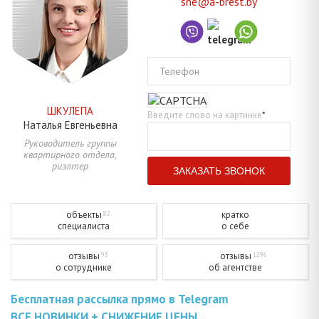
sne@a-brest.by
Телефон
ШКУЛЕПА
Введите слово на картинке
*
Наталья
Евгеньевна
Руководитель группы
квартирного отдела,
риэлтер
объекты
кратко
82
специалиста
о себе
отзывы
отзывы
93
1296
о сотруднике
об агентстве
Бесплатная рассылка прямо в Telegram
ВСЕ НОВИНКИ + СНИЖЕНИЕ ЦЕНЫ