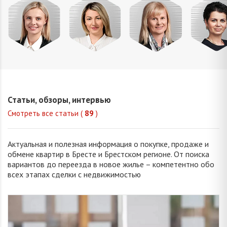
Домни
Шкулепа
Окуба
Корня
Ирина
Наталья
Валерия
Анжелика
Юрьевн
Евгеньевна
Сергеевна
Валентиновна
Статьи, обзоры, интервью
Смотреть все статьи (
89
)
Актуальная и полезная информация о покупке, продаже и
обмене квартир в Бресте и Брестском регионе. От поиска
вариантов до переезда в новое жилье – компетентно обо
всех этапах сделки с недвижимостью