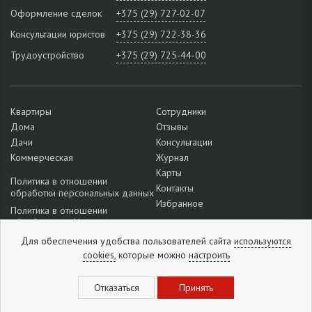
Оформление сделок
+375 (29) 727-02-07
Консультации юристов
+375 (29) 722-38-36
Трудоустройство
+375 (29) 725-44-00
Квартиры
Сотрудники
Дома
Отзывы
Дачи
Консультации
Коммерческая
Журнал
Карты
Политика в отношении
Контакты
обработки персональных данных
Избранное
Политика в отношении
обработки cookie
Подробнее о настройках файлов
Для обеспечения удобства пользователей сайта
используются
cookie
cookies,
которые можно
настроить
Отзывы:
5
из
5
(
1296
отзывов
)
Новинки и скидки