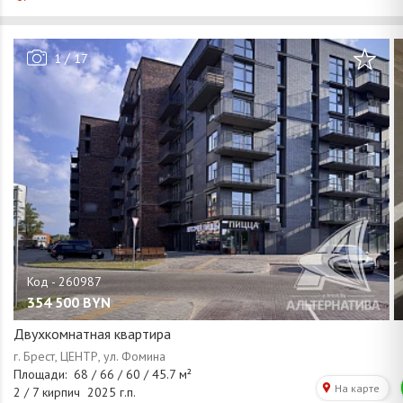
/
1
17
354 500
BYN
Двухкомнатная квартира