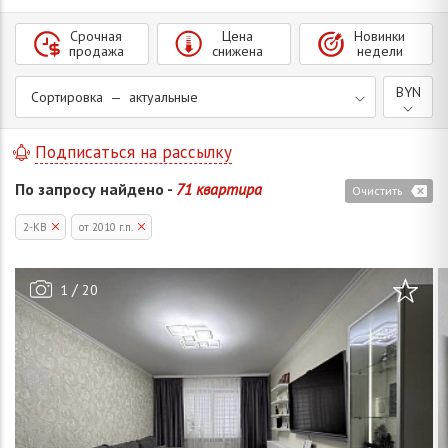
Срочная
Цена
Новинки
продажа
снижена
недели
BYN
Сортировка — актуальные
Подписаться на рассылку
По запросу найдено -
71 квартира
Очистить
2-КВ
от 2010 г.п.
/
1
20