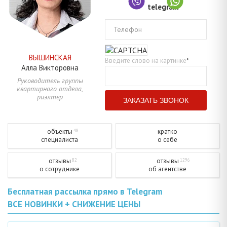
Телефон
ВЫШИНСКАЯ
Введите слово на картинке
*
Алла
Викторовна
Руководитель группы
квартирного отдела,
риэлтер
объекты
кратко
48
специалиста
о себе
отзывы
отзывы
82
1296
о сотруднике
об агентстве
Бесплатная рассылка прямо в Telegram
ВСЕ НОВИНКИ + СНИЖЕНИЕ ЦЕНЫ