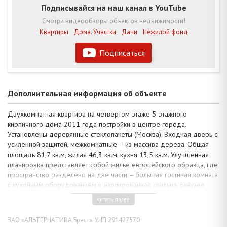
Подписывайся на наш канал в YouTube
Смотри видеообзоры объектов недвижимости!
Квартиры
Дома. Участки
Дачи
Нежилой фонд
Подписаться
Дополнительная информация об объекте
Двухкомнатная квартира на четвертом этаже 5-этажного
кирпичного дома 2011 года постройки в центре города.
Установлены деревянные стеклопакеты (Москва). Входная дверь с
усиленной защитой, межкомнатные – из массива дерева. Общая
площадь 81,7 кв.м, жилая 46,3 кв.м, кухня 13,5 кв.м. Улучшенная
планировка представляет собой жилье европейского образца, где
пространство разделено на две части – большая гостиная комната
с кухонным оборудованием и изолированная спальня, санузел
раздельный. Из гостиной есть выход на балкон.
читать далее
При оформлении интерьера учтены все достоинства
современного проекта. Однотонный светлый фон стен и
ЗАО «АЛЬТЕРНАТИВА Брест». УНП 291427570