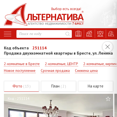
Код объекта
251114
Продажа двухкомнатной квартиры в Бресте, ул. Ленина
2-комнатные в Бресте
2-комнатные, ЦЕНТР
2-комнатные, кирпич
Новое поступление
Срочная продажа
Снижена цена
Фото
План
На карте
( 13 )
( 2 )
Код - 251114