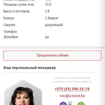
Площадь кухни, м.кв
13.5
Высота потолков
2.8
Балкон
1 балкон
Санузел
раздельный
Телефон
Домофон
да
Предложить обмен
Ваш персональный менеджер
Свяжитесь со мной, буду рада
ответить на все Ваши вопросы
+375 (33) 390-23-74
vav@a-brest.by