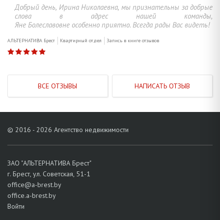
Добрый день, Ирина Николаевна, мы признательны за добрые
слова в адрес нашей команды,
Яне Болеславовне особенно приятно. Всегда рады Вас видеть!
АЛЬТЕРНАТИВА Брест
Квартирный отдел
Запись в книге отзывов
ВСЕ ОТЗЫВЫ
НАПИСАТЬ ОТЗЫВ
© 2016 - 2026 Агентство недвижимости
ЗАО "АЛЬТЕРНАТИВА Брест"
г. Брест, ул. Советская, 51-1
office@a-brest.by
office.a-brest.by
Войти