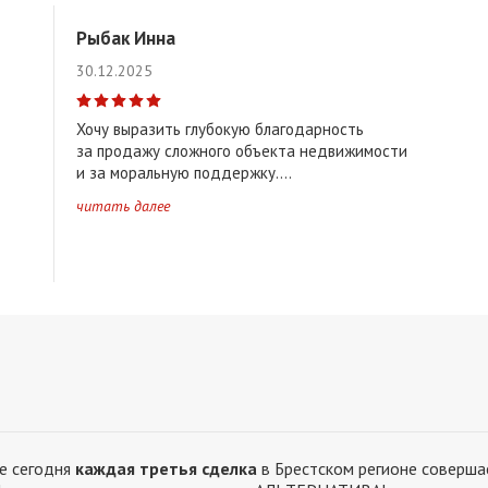
• Богданчука • Красный двор • Пугачево • Ковалево
Юго-Восточная
Рыбак Инна
ьня-Боярская • Волынка
Юго-Западная часть города
30.12.2025
Хочу выразить глубокую благодарность
Каменецкий район
Кобринский район
Малоритский район
за продажу сложного объекта недвижимости
и за моральную поддержку....
читать далее
↑
Чернинское ↑
Жабинковское ↑
Радваничское ↑
Муха
 район. Радиус • 1 ( 5 - 10 км )
Брестский район. Радиус • 2 ( 10 - 2
же сегодня
каждая третья сделка
в Брестском регионе совершае