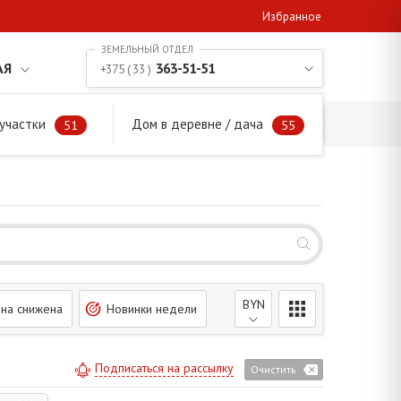
Избранное
АЯ
363-51-51
+375 ( 33 )
участки
Дом в деревне / дача
51
55
BYN
на снижена
Новинки недели
Подписаться на рассылку
Очистить