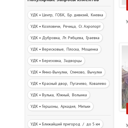
УДК • Центр, ГОБК, Бр. дивизий, Киевка
У
УДК • Козловичи, Речица, Ст. Аэропорт
УДК • Дубровка, Лт. Рябцева, Граевка
УДК • Вересковые, Плоска, Мощенка
УДК • Березовка, Задворцы
УДК • Ямно-Вычулки, Стимово, Вычулки
УДК • Красный двор, Пугачево, Ковалево
УДК • Вулька, Южный, Волынка
УДК • Гершоны, Аркадия, Митьки
УДК • Ближайший пригород / до 5 км
У