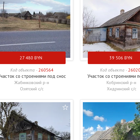
27 480
BYN
39 506
BYN
Код объекта -
260564
Код объекта -
2602
часток со строениями под снос
Участок со строениями п
Жабинковский р-н
Кобринский р-н
Озятский с/с
Хидринский с/с