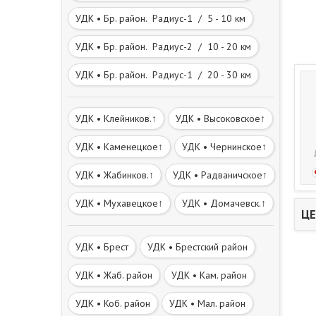
УДК • Бр. район. Радиус-1 / 5 - 10 км
УДК • Бр. район. Радиус-2 / 10 - 20 км
УДК • Бр. район. Радиус-1 / 20 - 30 км
УДК • Клейников.↑
УДК • Высоковское↑
УДК • Каменецкое↑
УДК • Чернинское↑
УДК • Жабинков.↑
УДК • Радваничское↑
УДК • Мухавецкое↑
УДК • Домачевск.↑
ЦЕ
УДК • Брест
УДК • Брестский район
УДК • Жаб. район
УДК • Кам. район
УДК • Коб. район
УДК • Мал. район