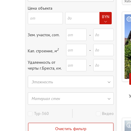
Жаби
Цена объекта
BYN
-
Зем. участок,
сот.
2
-
Кап. строение,
м
Удаленность от
-
черты г.Бреста,
км.
У
Тур-360
Видео