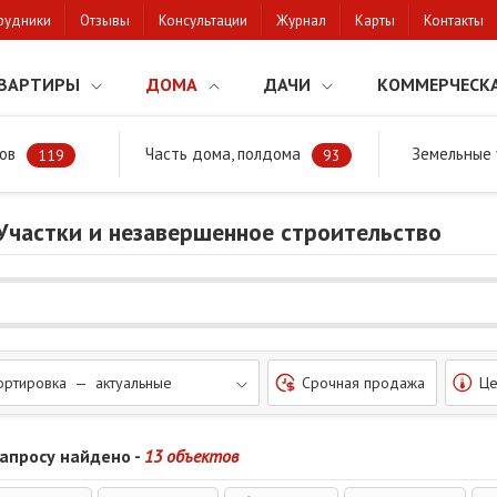
рудники
Отзывы
Консультации
Журнал
Карты
Контакты
ВАРТИРЫ
ДОМА
ДАЧИ
КОММЕРЧЕСК
ов
Часть дома, полдома
Земельные 
районе
119
93
 Участки и незавершенное строительство
ортировка — актуальные
Срочная продажа
Це
запросу найдено -
13 объектов