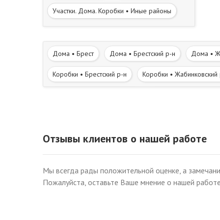
Участки. Дома. Коробки • Иные районы
Дома • Брест
Дома • Брестский р-н
Дома • Ж
Коробки • Брестский р-н
Коробки • Жабинковский 
Участки • Жабинковский р-н
Участки • Каменецкий
Дома в деревне • Жабинковский р-н
Дома в дере
Отзывы клиентов о нашей работе
Центр • Героев обороны Брестской крепости • Бестски
Мы всегда рады положительной оценке, а замечани
Козловичи • Катин Бор • Речица • Адамково• Старый А
Пожалуйста, оставьте Ваше мнение о нашей работе
Вересковые • Калиновые • Плоска • Мощенка • Бере