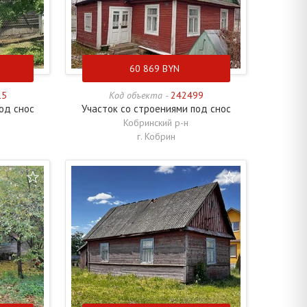
60 869
BYN
15
Код объекта -
242499
од снос
Участок со строениями под снос
Кобринский р-н
г. Кобрин