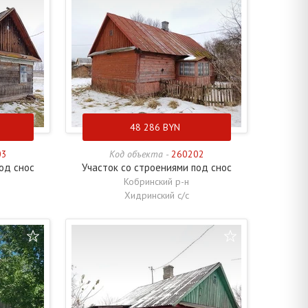
48 286
BYN
03
Код объекта -
260202
од снос
Участок со строениями под снос
Кобринский р-н
Хидринский с/с