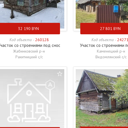
32 190
BYN
27 801
BYN
Код объекта -
260128
Код объекта -
2427
часток со строениями под снос
Участок со строениями п
Жабинковский р-н
Каменецкий р-н
Ракитницкий с/с
Видомлянский с/с