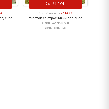
26 191
BYN
64
Код объекта -
231423
од снос
Участок со строениями под снос
Жабинковский р-н
Ленинский с/с