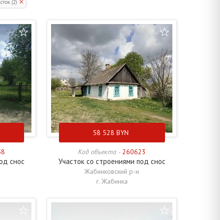
сток (2)
58 528
BYN
58
Код объекта -
260623
од снос
Участок со строениями под снос
Жабинковский р-н
г. Жабинка