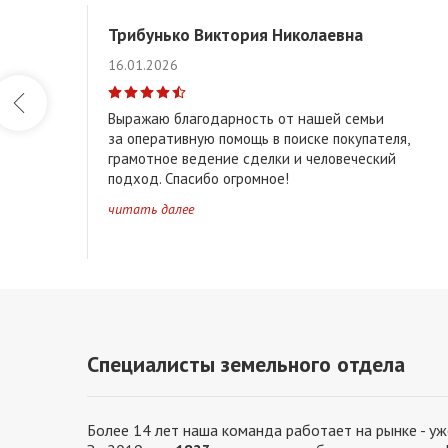
Ямно-Вычулки • Стимово • Вычулки • Восток • Тришин 
Трибунько Виктория Николаевна
Вулька • Южный • Гершоны • Аркадия • Митьки • Кател
16.01.2026
Выражаю благодарность от нашей семьи
г. Брест
Брестский район
Жабинковский район
за оперативную помощь в поиске покупателя,
грамотное ведение сделки и человеческий
подход. Спасибо огромное!
читать далее
Клейниковское ↑
Высоковское ↑
Каменецкое 
Ближайший пригород Бреста ( до 5 км )
Брестский
Специалисты земельного отдела
Более 14 лет наша команда работает на рынке - у