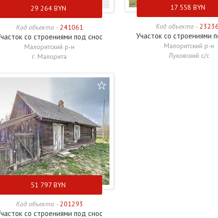
17 558
BYN
29 264
BYN
Код объекта -
2323
Код объекта -
241061
Участок со строениями п
часток со строениями под снос
Малоритский р-н
Малоритский р-н
Луковский с/с
г. Малорита
51 797
BYN
Код объекта -
201293
часток со строениями под снос