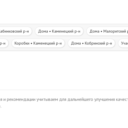
абинковский р-н
Дома • Каменецкий р-н
Дома • Малоритский 
р-н
Коробки • Каменецкий р-н
Дома • Кобринский р-н
Уча
 р-н
Участки • Кобринский р-н
Часть дома. Полдома • Брест
вне • Каменецкий р-н
Дома в деревне • Кобринский р-н
х дивизий • Киевка • Брест-Восточный
Центральная часть города
я и рекомендации учитываем для дальнейшего улучшения качест
эропорт • Лысая гора • Дубровка • Лт. Рябцева • Граевка • ППВ
Сев
.
зовка • Новые Задворцы • Старые Задворцы
Северо-Восточная час