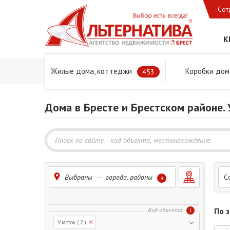
Сот
К
Жилые дома, коттеджи
Коробки дом
Главная
Предложения
Дома в Бресте и Брестском 
453
Дома в Бресте и Брестском районе.
Выбраны — города, районы
С
4
По 
1
Участок
( 2 )