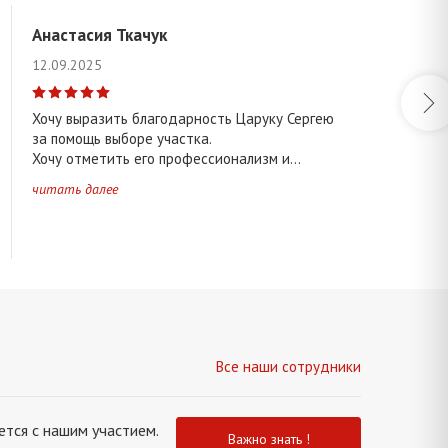
 часть города
Восточная часть города
Анастасия Ткачук
12.09.2025
Хочу выразить благодарность Царуку Сергею
Другие районы области
за помощь выборе участка.
Хочу отметить его профессионализм и...
читать далее
вецкое ↑
Домачевское ↑
0 км )
Брестский район. Радиус • 3 ( 20 - 30 км )
Все наши сотрудники
тся с нашим участием.
Важно знать !