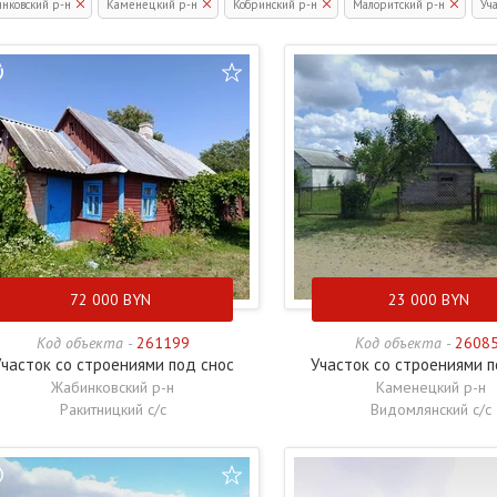
нковский р-н
Каменецкий р-н
Кобринский р-н
Малоритский р-н
Уча
72 000
BYN
23 000
BYN
Код объекта -
261199
Код объекта -
2608
часток со строениями под снос
Участок со строениями п
Жабинковский р-н
Каменецкий р-н
Ракитницкий с/с
Видомлянский с/с