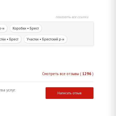
показать все ссылки
р-н
Коробки • Брест
стки • Брест
Участки • Брестский р-н
Дома в деревне • Брестский р-н
Смотреть все отзывы (
1296
)
ва услуг.
Написать отзыв
еро-Западная часть города
ть города