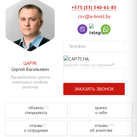
+375 (33) 340-61-83
csv@a-brest.by
Телефон
ЦАРУК
Введите слово на картинке
*
Сергей
Васильевич
Руководитель группы
земельного отдела,
риэлтер
объекты
кратко
123
специалиста
о себе
отзывы
отзывы
33
1296
о сотруднике
об агентстве