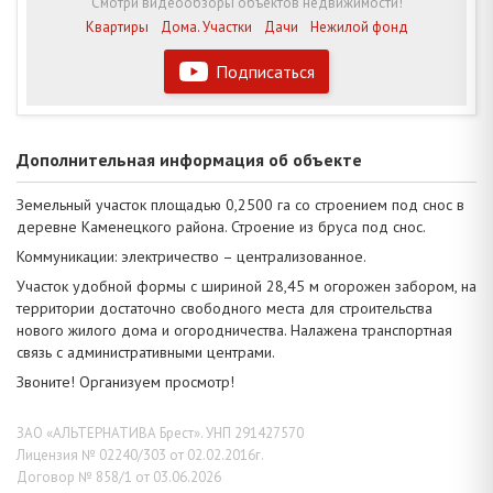
Смотри видеообзоры объектов недвижимости!
Квартиры
Дома. Участки
Дачи
Нежилой фонд
Подписаться
Дополнительная информация об объекте
Земельный участок площадью 0,2500 га со строением под снос в
деревне Каменецкого района. Строение из бруса под снос.
Коммуникации: электричество – централизованное.
Участок удобной формы с шириной 28,45 м огорожен забором, на
территории достаточно свободного места для строительства
нового жилого дома и огородничества. Налажена транспортная
связь с административными центрами.
Звоните! Организуем просмотр!
ЗАО «АЛЬТЕРНАТИВА Брест». УНП 291427570
Лицензия № 02240/303 от 02.02.2016г.
Договор № 858/1 от 03.06.2026