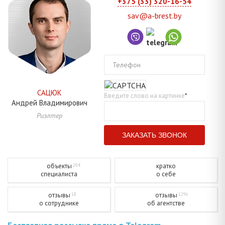
+375 (33) 320-16-54
sav@a-brest.by
Телефон
САЦЮК
Введите слово на картинке
*
Андрей
Владимирович
Риэлтер
объекты
кратко
204
специалиста
о себе
отзывы
отзывы
18
1296
о сотруднике
об агентстве