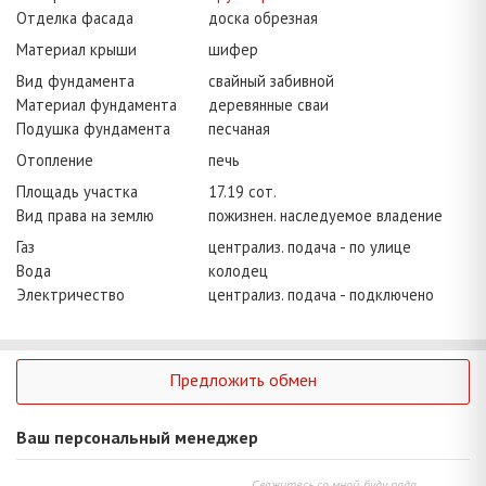
Отделка фасада
доска обрезная
Материал крыши
шифер
Вид фундамента
свайный забивной
Материал фундамента
деревянные сваи
Подушка фундамента
песчаная
Отопление
печь
Площадь участка
17.19 сот.
Вид права на землю
пожизнен. наследуемое владение
Газ
централиз. подача - по улице
Вода
колодец
Электричество
централиз. подача - подключено
Предложить обмен
Ваш персональный менеджер
Свяжитесь со мной, буду рада