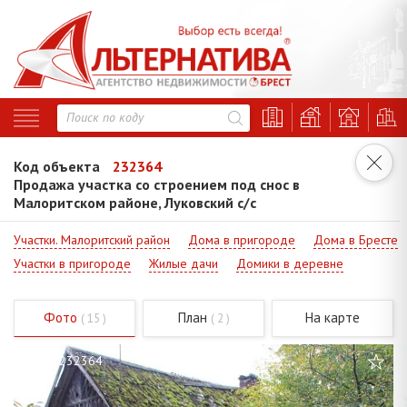
Код объекта
232364
Продажа участка со строением под снос в
Малоритском районе, Луковский с/с
Участки. Малоритский район
Дома в пригороде
Дома в Бресте
Участки в пригороде
Жилые дачи
Домики в деревне
Фото
План
На карте
( 15 )
( 2 )
Код - 232364