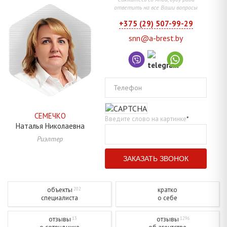
ответить на все Ваши вопросы
+375 (29) 507-99-29
snn@a-brest.by
Телефон
СЕМЕЧКО
Введите слово на картинке
*
Наталья
Николаевна
Риэлтер
объекты
кратко
202
специалиста
о себе
отзывы
отзывы
13
1296