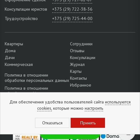
Консультации юристов
+375 (29) 722-38-36
Трудоустройство
+375 (29) 725-44-00
Квартиры
Сотрудники
Дома
Отзывы
Дачи
Консультации
Коммерческая
Журнал
Карты
Политика в отношении
Контакты
обработки персональных данных
Избранное
Политика в отношении
обработки cookie
Подробнее о настройках файлов
Для обеспечения удобства пользователей сайта
используются
cookie
cookies,
которые можно
настроить
Отзывы:
5
из
5
(
1296
отзывов
)
Рассылка новинок