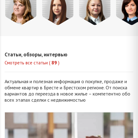
Михайлова
Попова
Петрань
Шевчу
Оксана
Елизавета
Надежда
Марин
Владимировна
Викторовна
Николаевна
Викторо
Статьи, обзоры, интервью
Смотреть все статьи (
89
)
Актуальная и полезная информация о покупке, продаже и
обмене квартир в Бресте и Брестском регионе. От поиска
вариантов до переезда в новое жилье – компетентно обо
всех этапах сделки с недвижимостью