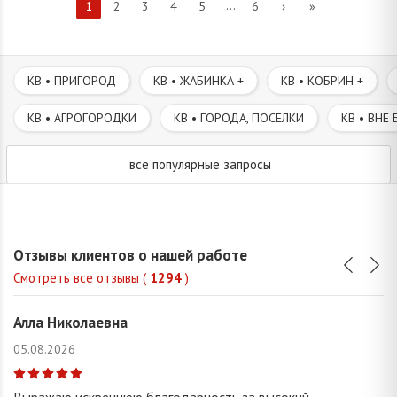
...
1
2
3
4
5
6
›
»
КВ • ПРИГОРОД
КВ • ЖАБИНКА +
КВ • КОБРИН +
КВ • АГРОГОРОДКИ
КВ • ГОРОДА, ПОСЕЛКИ
КВ • ВНЕ 
все популярные запросы
Отзывы клиентов о нашей работе
Смотреть все отзывы (
1294
)
Алла Николаевна
05.08.2026
Выражаю искреннюю благодарность за высокий