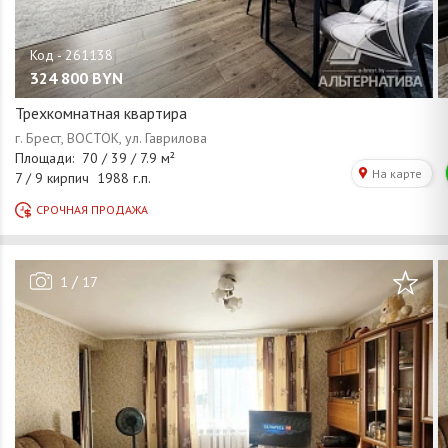
324 800
BYN
Трехкомнатная квартира
/
1
17