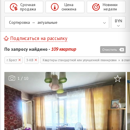
Срочная
Цена
Новинки
продажа
снижена
недели
BYN
Сортировка — актуальные
Подписаться на рассылку
По запросу найдено -
109 квартир
Очистить
г. Брест
3-КВ
Квартиры стандартной или улучшенной планировки » в спал
/
1
10