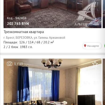
202 763
BYN
Трехкомнатная квартира
/
1
13