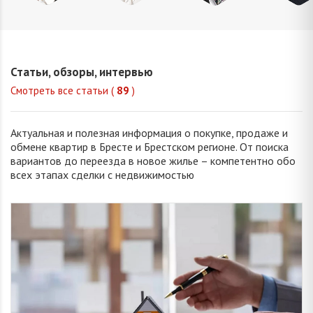
Домни
Шкулепа
Окуба
Корня
Ирина
Наталья
Валерия
Анжелика
Юрьевн
Евгеньевна
Сергеевна
Валентиновна
Статьи, обзоры, интервью
Смотреть все статьи (
89
)
Актуальная и полезная информация о покупке, продаже и
обмене квартир в Бресте и Брестском регионе. От поиска
вариантов до переезда в новое жилье – компетентно обо
всех этапах сделки с недвижимостью