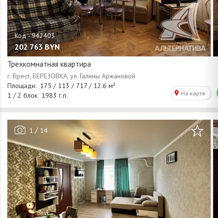
202 763
BYN
Трехкомнатная квартира
/
1
14