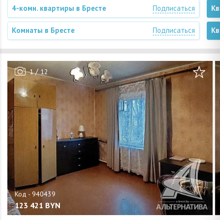
4-комн. квартиры в Бресте
Подписаться
Кв
Комнаты в Бресте
Подписаться
Кв
/
1
12
123 421
BYN