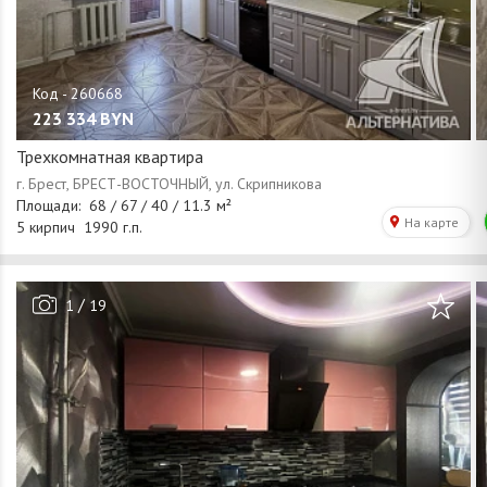
223 334
BYN
Трехкомнатная квартира
/
1
19