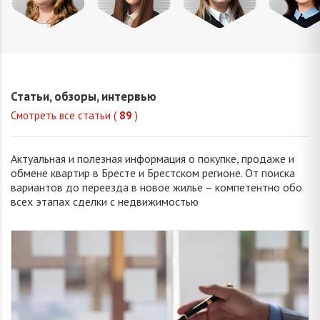
Михайлова
Попова
Петрань
Шевчу
Оксана
Елизавета
Надежда
Марин
Владимировна
Викторовна
Николаевна
Викторо
Статьи, обзоры, интервью
Смотреть все статьи (
89
)
Актуальная и полезная информация о покупке, продаже и
обмене квартир в Бресте и Брестском регионе. От поиска
вариантов до переезда в новое жилье – компетентно обо
всех этапах сделки с недвижимостью