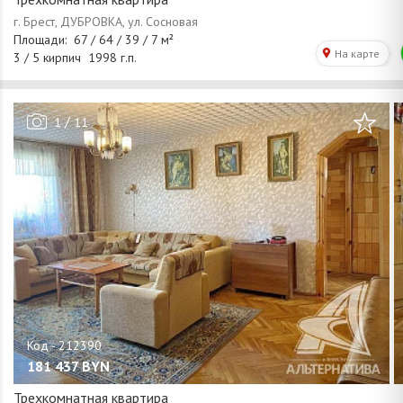
/
1
11
181 437
BYN
Трехкомнатная квартира