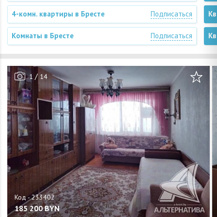
4-комн. квартиры в Бресте
Подписаться
Кв
Комнаты в Бресте
Подписаться
Кв
/
1
14
185 200
BYN