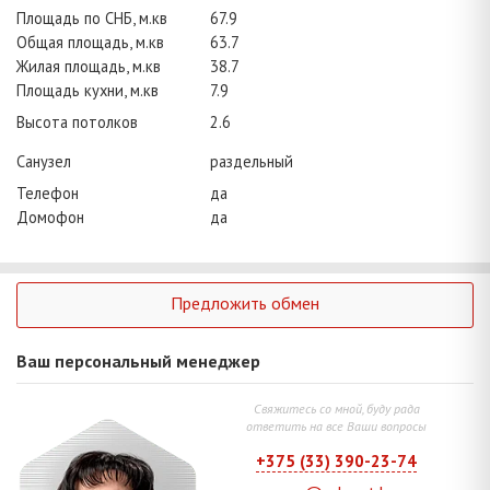
Площадь по СНБ, м.кв
67.9
Общая площадь, м.кв
63.7
Жилая площадь, м.кв
38.7
Площадь кухни, м.кв
7.9
Высота потолков
2.6
Санузел
раздельный
Телефон
да
Домофон
да
Предложить обмен
Ваш персональный менеджер
Свяжитесь со мной, буду рада
ответить на все Ваши вопросы
+375 (33) 390-23-74