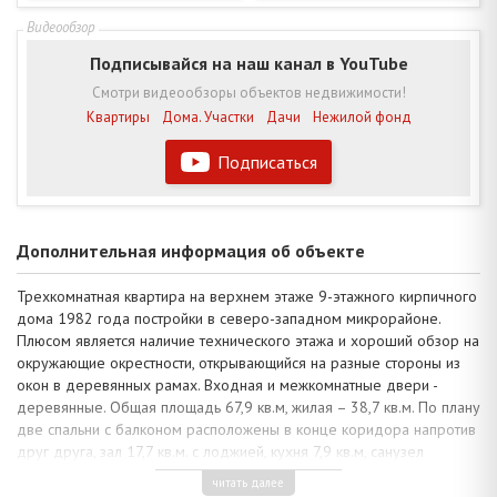
Подписывайся на наш канал в YouTube
Смотри видеообзоры объектов недвижимости!
Квартиры
Дома. Участки
Дачи
Нежилой фонд
Подписаться
Дополнительная информация об объекте
Трехкомнатная квартира на верхнем этаже 9-этажного кирпичного
дома 1982 года постройки в северо-западном микрорайоне.
Плюсом является наличие технического этажа и хороший обзор на
окружающие окрестности, открывающийся на разные стороны из
окон в деревянных рамах. Входная и межкомнатные двери -
деревянные. Общая площадь 67,9 кв.м, жилая – 38,7 кв.м. По плану
две спальни с балконом расположены в конце коридора напротив
друг друга, зал 17,7 кв.м. с лоджией, кухня 7,9 кв.м, санузел
раздельный и кладовая в коридоре. Имеется подвал для
читать далее
хранения.