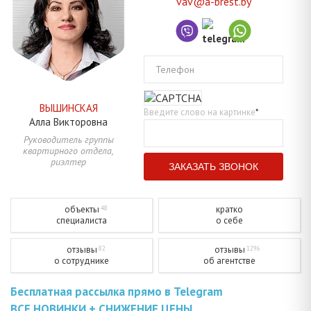
vav@a-brest.by
Телефон
ВЫШИНСКАЯ
Введите слово на картинке
*
Алла
Викторовна
Руководитель группы
квартирного отдела,
риэлтер
объекты
кратко
48
специалиста
о себе
отзывы
отзывы
82
1296
о сотруднике
об агентстве
Бесплатная рассылка прямо в Telegram
ВСЕ НОВИНКИ + СНИЖЕНИЕ ЦЕНЫ